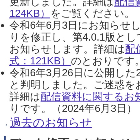
更新しました。詳細は
配信
124KB）
をご覧ください。（2
令和6年6月3日にお知らせし
りを修正し、第4.0.1版
お知らせします。詳細は
配
式：121KB）
のとおりです。
令和6年3月26日に公開した
と判明しました。ご迷惑を
詳細は
配信資料に関するお知
りです。（2024年6月3日）
過去のお知らせ