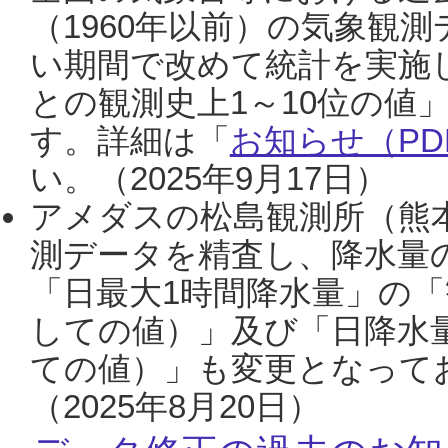
（1960年以前）の気象観
い期間で改めて統計を実施
との観測史上1～10位の値
す。詳細は「
お知らせ（PDF
い。（2025年9月17日）
アメダスの松島観測所（熊本
測データを精査し、降水量
「日最大1時間降水量」の「
しての値）」及び「日降水
ての値）」も変更となって
（2025年8月20日）