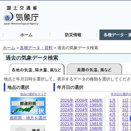
ホーム
防災情報
各種データ・
ホーム
>
各種データ・資料
>
過去の気象データ検索
過去の気象データ検索
地点と年月日時を選択して、表示するデータの種類を選択してくださ
地点の選択
年月日の選択
地点の選択をクリア
年月日の選択
2026年
2006年
1986年
1月
1日
2025年
2005年
1985年
2月
2日
2024年
2004年
1984年
3月
3日
2023年
2003年
1983年
4月
4日
都府県・地方を選択
2022年
2002年
1982年
5月
5日
2021年
2001年
1981年
6月
6日
2020年
2000年
1980年
7月
7日