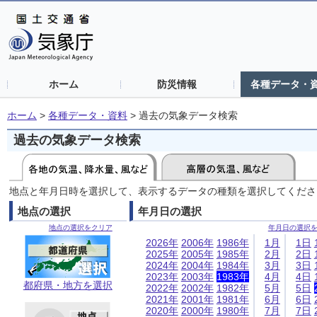
ホーム
防災情報
各種データ・
ホーム
>
各種データ・資料
>
過去の気象データ検索
過去の気象データ検索
地点と年月日時を選択して、表示するデータの種類を選択してくださ
地点の選択
年月日の選択
地点の選択をクリア
年月日の選択
2026年
2006年
1986年
1月
1日
2025年
2005年
1985年
2月
2日
2024年
2004年
1984年
3月
3日
2023年
2003年
1983年
4月
4日
都府県・地方を選択
2022年
2002年
1982年
5月
5日
2021年
2001年
1981年
6月
6日
2020年
2000年
1980年
7月
7日