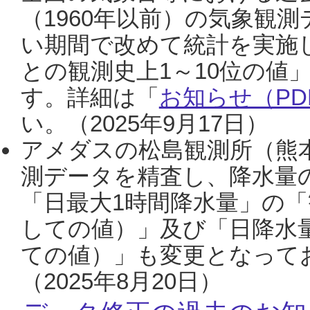
（1960年以前）の気象観
い期間で改めて統計を実施
との観測史上1～10位の値
す。詳細は「
お知らせ（PDF
い。（2025年9月17日）
アメダスの松島観測所（熊本
測データを精査し、降水量
「日最大1時間降水量」の「
しての値）」及び「日降水
ての値）」も変更となって
（2025年8月20日）