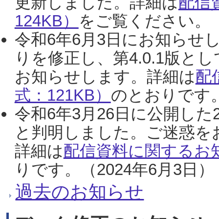
更新しました。詳細は
配信
124KB）
をご覧ください。（2
令和6年6月3日にお知らせし
りを修正し、第4.0.1版
お知らせします。詳細は
配
式：121KB）
のとおりです。
令和6年3月26日に公開した
と判明しました。ご迷惑を
詳細は
配信資料に関するお知
りです。（2024年6月3日）
過去のお知らせ