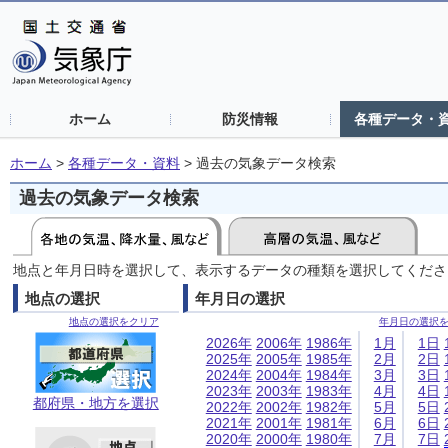
ホーム
防災情報
各種データ・
ホーム
>
各種データ・資料
>
過去の気象データ検索
過去の気象データ検索
地点と年月日時を選択して、表示するデータの種類を選択してくださ
地点の選択
年月日の選択
地点の選択をクリア
年月日の選択
2026年
2006年
1986年
1月
1日
2025年
2005年
1985年
2月
2日
2024年
2004年
1984年
3月
3日
2023年
2003年
1983年
4月
4日
都府県・地方を選択
2022年
2002年
1982年
5月
5日
2021年
2001年
1981年
6月
6日
2020年
2000年
1980年
7月
7日