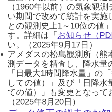
（1960年以前）の気象観
い期間で改めて統計を実施
との観測史上1～10位の値
す。詳細は「
お知らせ（PDF
い。（2025年9月17日）
アメダスの松島観測所（熊本
測データを精査し、降水量
「日最大1時間降水量」の「
しての値）」及び「日降水
ての値）」も変更となって
（2025年8月20日）