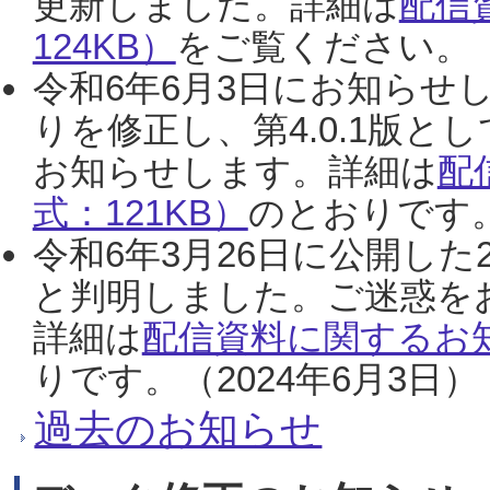
更新しました。詳細は
配信
124KB）
をご覧ください。（2
令和6年6月3日にお知らせし
りを修正し、第4.0.1版
お知らせします。詳細は
配
式：121KB）
のとおりです。
令和6年3月26日に公開した
と判明しました。ご迷惑を
詳細は
配信資料に関するお知
りです。（2024年6月3日）
過去のお知らせ