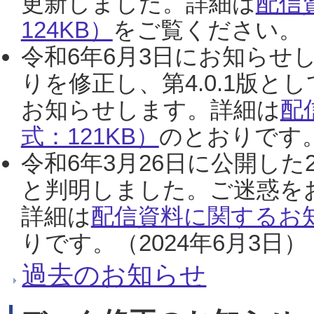
更新しました。詳細は
配信
124KB）
をご覧ください。（2
令和6年6月3日にお知らせし
りを修正し、第4.0.1版
お知らせします。詳細は
配
式：121KB）
のとおりです。
令和6年3月26日に公開した
と判明しました。ご迷惑を
詳細は
配信資料に関するお知
りです。（2024年6月3日）
過去のお知らせ