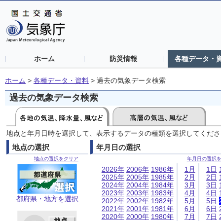
ホーム
防災情報
各種データ・
ホーム
>
各種データ・資料
>
過去の気象データ検索
過去の気象データ検索
地点と年月日時を選択して、表示するデータの種類を選択してくださ
地点の選択
年月日の選択
地点の選択をクリア
年月日の選択
2026年
2006年
1986年
1月
1日
2025年
2005年
1985年
2月
2日
2024年
2004年
1984年
3月
3日
2023年
2003年
1983年
4月
4日
都府県・地方を選択
2022年
2002年
1982年
5月
5日
2021年
2001年
1981年
6月
6日
2020年
2000年
1980年
7月
7日