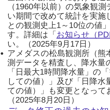
（1960年以前）の気象観
い期間で改めて統計を実施
との観測史上1～10位の値
す。詳細は「
お知らせ（PDF
い。（2025年9月17日）
アメダスの松島観測所（熊本
測データを精査し、降水量
「日最大1時間降水量」の「
しての値）」及び「日降水
ての値）」も変更となって
（2025年8月20日）