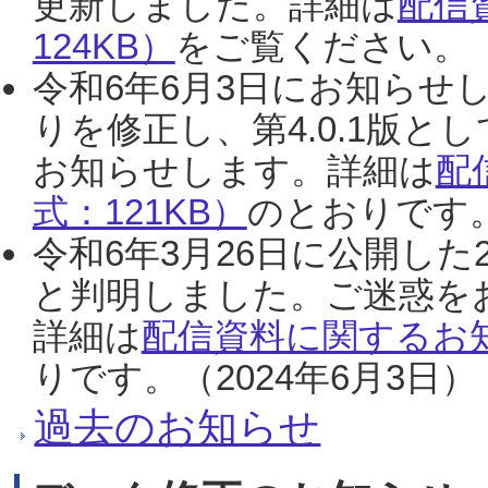
更新しました。詳細は
配信
124KB）
をご覧ください。（2
令和6年6月3日にお知らせし
りを修正し、第4.0.1版
お知らせします。詳細は
配
式：121KB）
のとおりです。
令和6年3月26日に公開した
と判明しました。ご迷惑を
詳細は
配信資料に関するお知
りです。（2024年6月3日）
過去のお知らせ