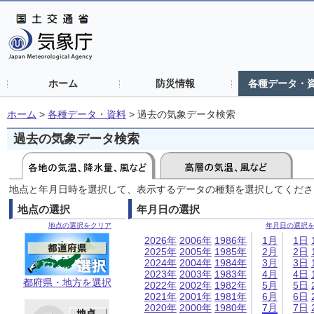
ホーム
防災情報
各種データ・
ホーム
>
各種データ・資料
>
過去の気象データ検索
過去の気象データ検索
地点と年月日時を選択して、表示するデータの種類を選択してくださ
地点の選択
年月日の選択
地点の選択をクリア
年月日の選択
2026年
2006年
1986年
1月
1日
2025年
2005年
1985年
2月
2日
2024年
2004年
1984年
3月
3日
2023年
2003年
1983年
4月
4日
都府県・地方を選択
2022年
2002年
1982年
5月
5日
2021年
2001年
1981年
6月
6日
2020年
2000年
1980年
7月
7日