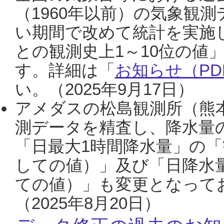
（1960年以前）の気象観
い期間で改めて統計を実施
との観測史上1～10位の値
す。詳細は「
お知らせ（PDF
い。（2025年9月17日）
アメダスの松島観測所（熊本
測データを精査し、降水量
「日最大1時間降水量」の「
しての値）」及び「日降水
ての値）」も変更となって
（2025年8月20日）