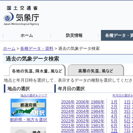
ホーム
防災情報
各種データ・
ホーム
>
各種データ・資料
>
過去の気象データ検索
過去の気象データ検索
地点と年月日時を選択して、表示するデータの種類を選択してくださ
地点の選択
年月日の選択
地点の選択をクリア
年月日の選択
2026年
2006年
1986年
1月
1日
2025年
2005年
1985年
2月
2日
2024年
2004年
1984年
3月
3日
2023年
2003年
1983年
4月
4日
都府県・地方を選択
2022年
2002年
1982年
5月
5日
2021年
2001年
1981年
6月
6日
2020年
2000年
1980年
7月
7日