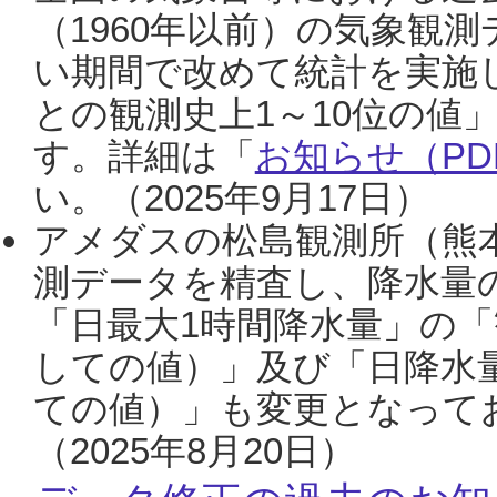
（1960年以前）の気象観
い期間で改めて統計を実施
との観測史上1～10位の値
す。詳細は「
お知らせ（PDF
い。（2025年9月17日）
アメダスの松島観測所（熊本
測データを精査し、降水量
「日最大1時間降水量」の「
しての値）」及び「日降水
ての値）」も変更となって
（2025年8月20日）