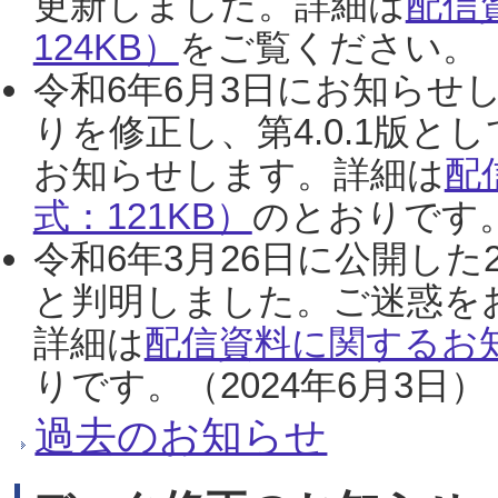
更新しました。詳細は
配信
124KB）
をご覧ください。（2
令和6年6月3日にお知らせし
りを修正し、第4.0.1版
お知らせします。詳細は
配
式：121KB）
のとおりです。
令和6年3月26日に公開した
と判明しました。ご迷惑を
詳細は
配信資料に関するお知
りです。（2024年6月3日）
過去のお知らせ