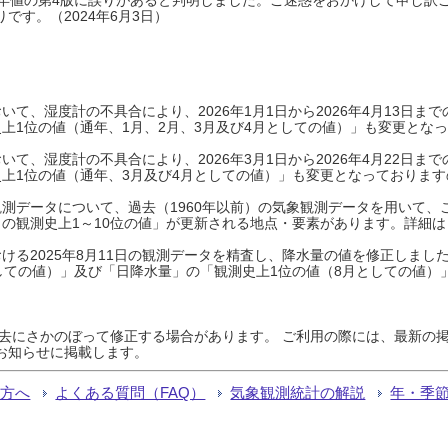
です。（2024年6月3日）
て、湿度計の不具合により、2026年1月1日から2026年4月13日
上1位の値（通年、1月、2月、3月及び4月としての値）」も変更とな
て、湿度計の不具合により、2026年3月1日から2026年4月22日
上1位の値（通年、3月及び4月としての値）」も変更となっておりますので
測データについて、過去（1960年以前）の気象観測データを用いて、
の観測史上1～10位の値」が更新される地点・要素があります。詳細は
ける2025年8月11日の観測データを精査し、降水量の値を修正しまし
しての値）」及び「日降水量」の「観測史上1位の値（8月としての値）
過去にさかのぼって修正する場合があります。 ご利用の際には、最新の掲
お知らせに掲載します。
る方へ
よくある質問（FAQ）
気象観測統計の解説
年・季