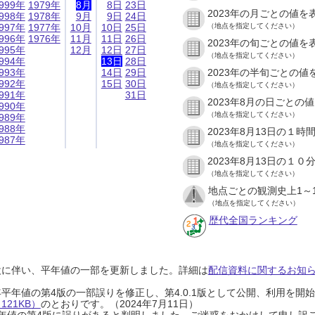
999年
1979年
8月
8日
23日
2023年の月ごとの値を
998年
1978年
9月
9日
24日
997年
1977年
10月
10日
25日
（地点を指定してください）
996年
1976年
11月
11日
26日
2023年の旬ごとの値を
995年
12月
12日
27日
（地点を指定してください）
994年
13日
28日
993年
14日
29日
2023年の半旬ごとの値
992年
15日
30日
（地点を指定してください）
991年
31日
2023年8月の日ごとの
990年
（地点を指定してください）
989年
988年
2023年8月13日の１
987年
（地点を指定してください）
2023年8月13日の１
（地点を指定してください）
地点ごとの観測史上1～
（地点を指定してください）
歴代全国ランキング
設に伴い、平年値の一部を更新しました。詳細は
配信資料に関するお知らせ
0年平年値の第4版の一部誤りを修正し、第4.0.1版として公開、利用を
21KB）
のとおりです。（2024年7月11日）
0年平年値の第4版に誤りがあると判明しました。ご迷惑をおかけして申し訳