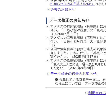
お知らせ（PDF形式：62KB）
のとおり
過去のお知らせ
データ修正のお知らせ
アメダスの郡家観測所（兵庫県）におい
伴い、「日最小相対湿度」の「観測史
（2026年7月22日）
アメダスの高野観測所（広島県）におい
伴い、「日最小相対湿度」の「観測史
日）
全国の気象台等における過去の気象観
施しました。これに伴い、「地点ごと
覧ください。（2025年9月17日）
アメダスの松島観測所（熊本県）にお
「観測史上1位の値（通年及び8月と
ください。（2025年8月20日）
データ修正の過去のお知らせ
※ 掲載している気象データは、
な修正については、データ修正の
利用され