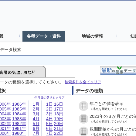
報
各種データ・資料
地域の情報
知
データ検索
ータの種類を選択してください。
検索条件を全てクリア
選択
データの種類
年月日の選択をクリア
年ごとの値を表示
006年
1986年
1月
1日
16日
005年
1985年
2月
2日
17日
（地点を指定してください）
004年
1984年
3月
3日
18日
2023年の３か月ごとの
003年
1983年
4月
4日
19日
（地点を指定してください）
002年
1982年
5月
5日
20日
001年
1981年
6月
6日
21日
観測開始からの月ごと
000年
1980年
7月
7日
22日
（地点を指定してください）