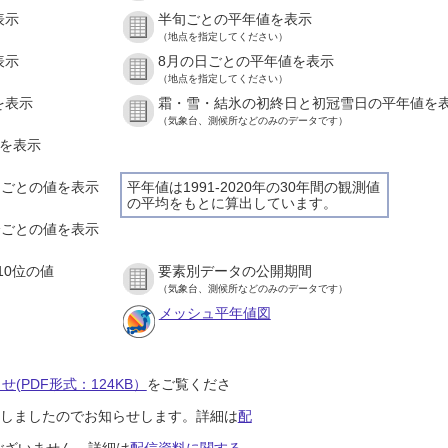
表示
半旬ごとの平年値を表示
（地点を指定してください）
表示
8月の日ごとの平年値を表示
（地点を指定してください）
を表示
霜・雪・結氷の初終日と初冠雪日の平年値を
（気象台、測候所などのみのデータです）
値を表示
時間ごとの値を表示
平年値は1991-2020年の30年間の観測値
の平均をもとに算出しています。
０分ごとの値を表示
10位の値
要素別データの公開期間
（気象台、測候所などのみのデータです）
メッシュ平年値図
(PDF形式：124KB）
をご覧くださ
開始しましたのでお知らせします。詳細は
配
ございません。詳細は
配信資料に関する