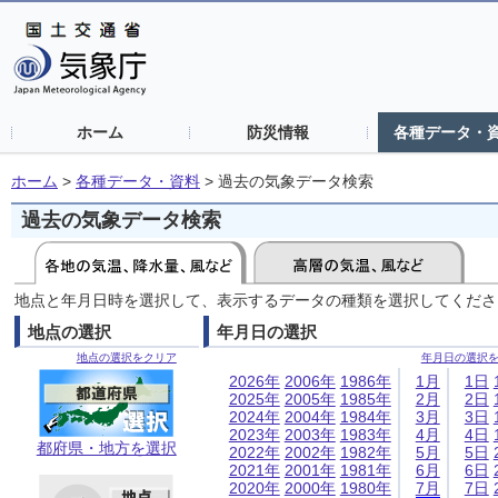
ホーム
防災情報
各種データ・
ホーム
>
各種データ・資料
>
過去の気象データ検索
過去の気象データ検索
地点と年月日時を選択して、表示するデータの種類を選択してくださ
地点の選択
年月日の選択
地点の選択をクリア
年月日の選択
2026年
2006年
1986年
1月
1日
2025年
2005年
1985年
2月
2日
2024年
2004年
1984年
3月
3日
2023年
2003年
1983年
4月
4日
都府県・地方を選択
2022年
2002年
1982年
5月
5日
2021年
2001年
1981年
6月
6日
2020年
2000年
1980年
7月
7日