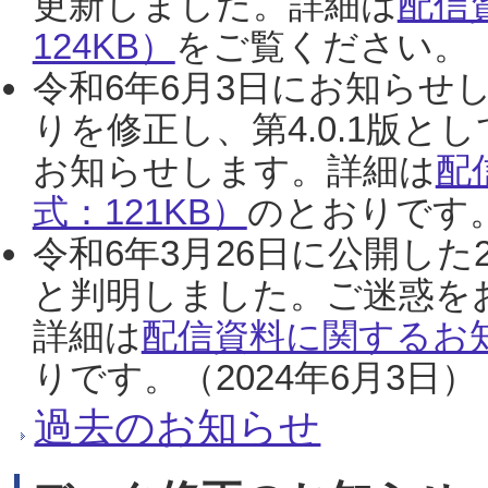
更新しました。詳細は
配信
124KB）
をご覧ください。（2
令和6年6月3日にお知らせし
りを修正し、第4.0.1版
お知らせします。詳細は
配
式：121KB）
のとおりです。
令和6年3月26日に公開した
と判明しました。ご迷惑を
詳細は
配信資料に関するお知
りです。（2024年6月3日）
過去のお知らせ