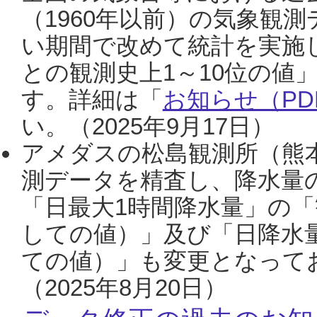
（1960年以前）の気象観
い期間で改めて統計を実施
との観測史上1～10位の値
す。詳細は「
お知らせ（PDF
い。（2025年9月17日）
アメダスの松島観測所（熊本
測データを精査し、降水量
「日最大1時間降水量」の「
しての値）」及び「日降水
ての値）」も変更となって
（2025年8月20日）