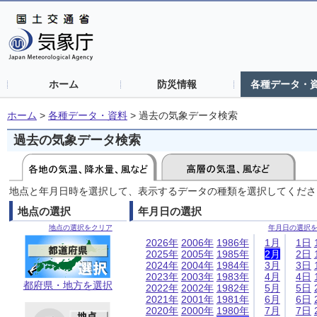
ホーム
防災情報
各種データ・
ホーム
>
各種データ・資料
>
過去の気象データ検索
過去の気象データ検索
地点と年月日時を選択して、表示するデータの種類を選択してくださ
地点の選択
年月日の選択
地点の選択をクリア
年月日の選択
2026年
2006年
1986年
1月
1日
2025年
2005年
1985年
2月
2日
2024年
2004年
1984年
3月
3日
2023年
2003年
1983年
4月
4日
都府県・地方を選択
2022年
2002年
1982年
5月
5日
2021年
2001年
1981年
6月
6日
2020年
2000年
1980年
7月
7日