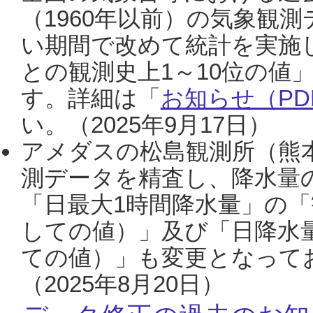
（1960年以前）の気象観
い期間で改めて統計を実施
との観測史上1～10位の値
す。詳細は「
お知らせ（PDF
い。（2025年9月17日）
アメダスの松島観測所（熊本
測データを精査し、降水量
「日最大1時間降水量」の「
しての値）」及び「日降水
ての値）」も変更となって
（2025年8月20日）