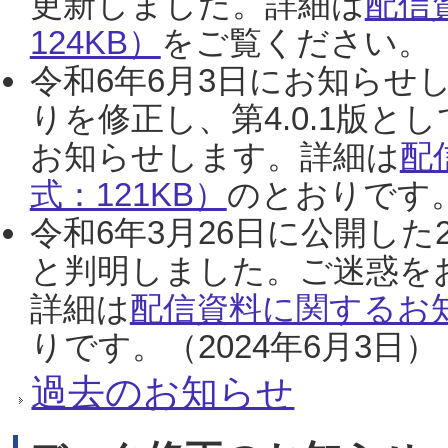
更新しました。詳細は
配信
124KB）
をご覧ください。（2
令和6年6月3日にお知らせし
りを修正し、第4.0.1版
お知らせします。詳細は
配
式：121KB）
のとおりです。
令和6年3月26日に公開した
と判明しました。ご迷惑を
詳細は
配信資料に関するお知
りです。（2024年6月3日）
過去のお知らせ