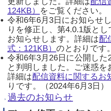
更新しました。詳細は
配信
124KB）
をご覧ください。（2
令和6年6月3日にお知らせし
りを修正し、第4.0.1版
お知らせします。詳細は
配
式：121KB）
のとおりです。
令和6年3月26日に公開した
と判明しました。ご迷惑を
詳細は
配信資料に関するお知
りです。（2024年6月3日）
過去のお知らせ