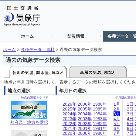
ホーム
防災情報
各種データ・
ホーム
>
各種データ・資料
>
過去の気象データ検索
過去の気象データ検索
地点と年月日時を選択して、表示するデータの種類を選択してくださ
地点の選択
年月日の選択
地点の選択をクリア
年月日の選択
2026年
2006年
1986年
1月
1日
2025年
2005年
1985年
2月
2日
2024年
2004年
1984年
3月
3日
2023年
2003年
1983年
4月
4日
都府県・地方を選択
2022年
2002年
1982年
5月
5日
2021年
2001年
1981年
6月
6日
2020年
2000年
1980年
7月
7日