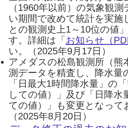
（1960年以前）の気象観
い期間で改めて統計を実施
との観測史上1～10位の値
す。詳細は「
お知らせ（PDF
い。（2025年9月17日）
アメダスの松島観測所（熊本
測データを精査し、降水量
「日最大1時間降水量」の「
しての値）」及び「日降水
ての値）」も変更となって
（2025年8月20日）