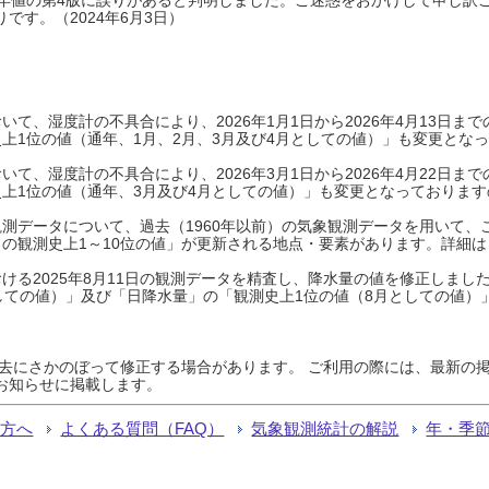
です。（2024年6月3日）
て、湿度計の不具合により、2026年1月1日から2026年4月13日
上1位の値（通年、1月、2月、3月及び4月としての値）」も変更とな
て、湿度計の不具合により、2026年3月1日から2026年4月22日
上1位の値（通年、3月及び4月としての値）」も変更となっておりますので
測データについて、過去（1960年以前）の気象観測データを用いて、
の観測史上1～10位の値」が更新される地点・要素があります。詳細は
ける2025年8月11日の観測データを精査し、降水量の値を修正しまし
しての値）」及び「日降水量」の「観測史上1位の値（8月としての値）
過去にさかのぼって修正する場合があります。 ご利用の際には、最新の掲
お知らせに掲載します。
る方へ
よくある質問（FAQ）
気象観測統計の解説
年・季