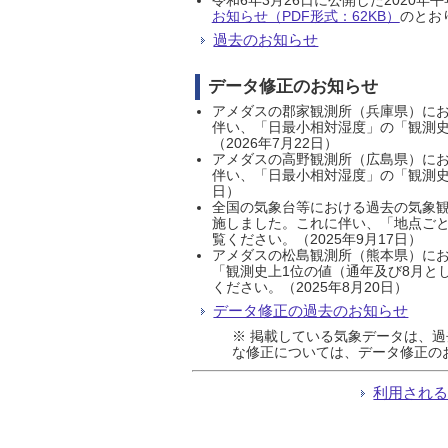
お知らせ（PDF形式：62KB）
のとおり
過去のお知らせ
データ修正のお知らせ
アメダスの郡家観測所（兵庫県）におい
伴い、「日最小相対湿度」の「観測史
（2026年7月22日）
アメダスの高野観測所（広島県）におい
伴い、「日最小相対湿度」の「観測史
日）
全国の気象台等における過去の気象観
施しました。これに伴い、「地点ごと
覧ください。（2025年9月17日）
アメダスの松島観測所（熊本県）にお
「観測史上1位の値（通年及び8月と
ください。（2025年8月20日）
データ修正の過去のお知らせ
※ 掲載している気象データは、
な修正については、データ修正の
利用され