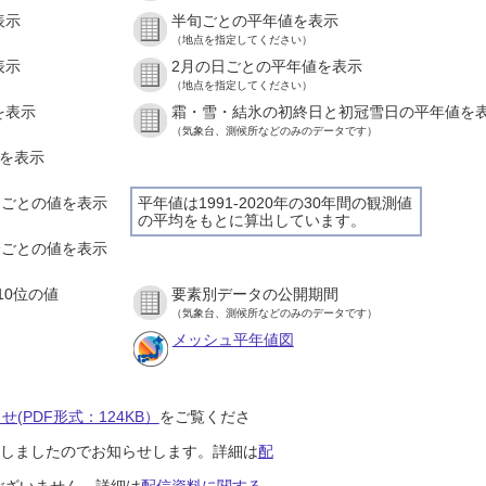
表示
半旬ごとの平年値を表示
（地点を指定してください）
表示
2月の日ごとの平年値を表示
（地点を指定してください）
を表示
霜・雪・結氷の初終日と初冠雪日の平年値を
（気象台、測候所などのみのデータです）
値を表示
時間ごとの値を表示
平年値は1991-2020年の30年間の観測値
の平均をもとに算出しています。
０分ごとの値を表示
10位の値
要素別データの公開期間
（気象台、測候所などのみのデータです）
メッシュ平年値図
(PDF形式：124KB）
をご覧くださ
開始しましたのでお知らせします。詳細は
配
ございません。詳細は
配信資料に関する