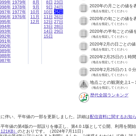
999年
1979年
8月
8日
23日
2020年の月ごとの値を
998年
1978年
9月
9日
24日
997年
1977年
10月
10日
25日
（地点を指定してください）
996年
1976年
11月
11日
26日
2020年の旬ごとの値を
995年
12月
12日
27日
（地点を指定してください）
994年
13日
28日
993年
14日
29日
2020年の半旬ごとの値
992年
15日
（地点を指定してください）
991年
2020年2月の日ごとの
990年
（地点を指定してください）
989年
988年
2020年2月25日の１
987年
（地点を指定してください）
2020年2月25日の１
（地点を指定してください）
地点ごとの観測史上1～
（地点を指定してください）
歴代全国ランキング
設に伴い、平年値の一部を更新しました。詳細は
配信資料に関するお知らせ
0年平年値の第4版の一部誤りを修正し、第4.0.1版として公開、利用を
21KB）
のとおりです。（2024年7月11日）
0年平年値の第4版に誤りがあると判明しました。ご迷惑をおかけして申し訳