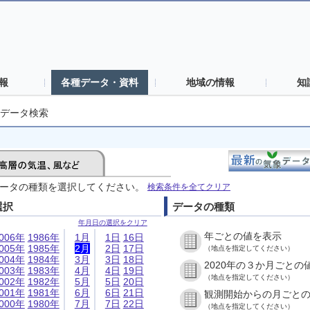
報
各種データ・資料
地域の情報
知
データ検索
ータの種類を選択してください。
検索条件を全てクリア
選択
データの種類
年月日の選択をクリア
年ごとの値を表示
006年
1986年
1月
1日
16日
005年
1985年
2月
2日
17日
（地点を指定してください）
004年
1984年
3月
3日
18日
2020年の３か月ごとの
003年
1983年
4月
4日
19日
（地点を指定してください）
002年
1982年
5月
5日
20日
001年
1981年
6月
6日
21日
観測開始からの月ごと
000年
1980年
7月
7日
22日
（地点を指定してください）