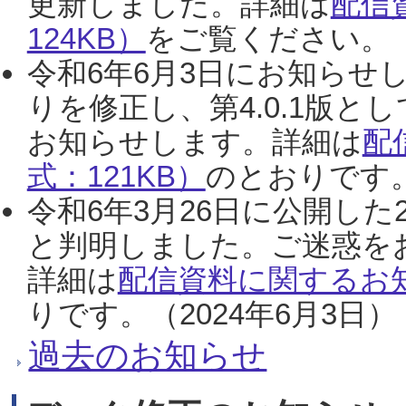
更新しました。詳細は
配信
124KB）
をご覧ください。（2
令和6年6月3日にお知らせし
りを修正し、第4.0.1版
お知らせします。詳細は
配
式：121KB）
のとおりです。
令和6年3月26日に公開した
と判明しました。ご迷惑を
詳細は
配信資料に関するお知
りです。（2024年6月3日）
過去のお知らせ