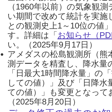
（1960年以前）の気象観
い期間で改めて統計を実施
との観測史上1～10位の値
す。詳細は「
お知らせ（PDF
い。（2025年9月17日）
アメダスの松島観測所（熊本
測データを精査し、降水量
「日最大1時間降水量」の「
しての値）」及び「日降水
ての値）」も変更となって
（2025年8月20日）