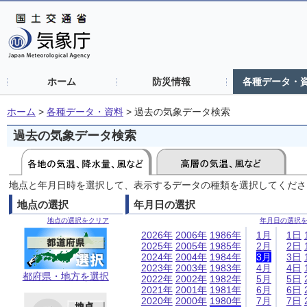
ホーム
防災情報
各種データ・
ホーム
>
各種データ・資料
>
過去の気象データ検索
過去の気象データ検索
地点と年月日時を選択して、表示するデータの種類を選択してくださ
地点の選択
年月日の選択
地点の選択をクリア
年月日の選択
2026年
2006年
1986年
1月
1日
2025年
2005年
1985年
2月
2日
2024年
2004年
1984年
3月
3日
2023年
2003年
1983年
4月
4日
都府県・地方を選択
2022年
2002年
1982年
5月
5日
2021年
2001年
1981年
6月
6日
2020年
2000年
1980年
7月
7日