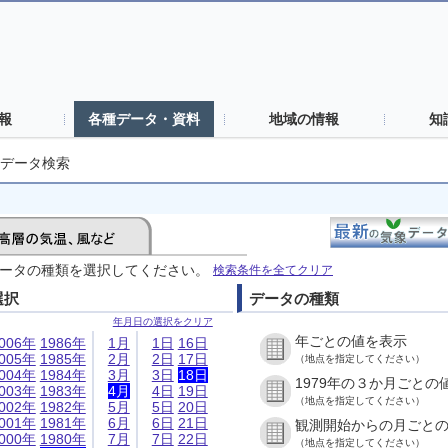
報
各種データ・資料
地域の情報
知
データ検索
ータの種類を選択してください。
検索条件を全てクリア
選択
データの種類
年月日の選択をクリア
年ごとの値を表示
006年
1986年
1月
1日
16日
005年
1985年
2月
2日
17日
（地点を指定してください）
004年
1984年
3月
3日
18日
1979年の３か月ごとの
003年
1983年
4月
4日
19日
（地点を指定してください）
002年
1982年
5月
5日
20日
001年
1981年
6月
6日
21日
観測開始からの月ごと
000年
1980年
7月
7日
22日
（地点を指定してください）