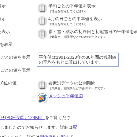
表示
半旬ごとの平年値を表示
（地点を指定してください）
表示
4月の日ごとの平年値を表示
（地点を指定してください）
を表示
霜・雪・結氷の初終日と初冠雪日の平年値を
（気象台、測候所などのみのデータです）
値を表示
時間ごとの値を表示
平年値は1991-2020年の30年間の観測値
の平均をもとに算出しています。
０分ごとの値を表示
10位の値
要素別データの公開期間
（気象台、測候所などのみのデータです）
メッシュ平年値図
(PDF形式：124KB）
をご覧くださ
開始しましたのでお知らせします。詳細は
配
ございません。詳細は
配信資料に関する