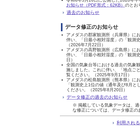
お知らせ（PDF形式：62KB）
のとおり
過去のお知らせ
データ修正のお知らせ
アメダスの郡家観測所（兵庫県）におい
伴い、「日最小相対湿度」の「観測史
（2026年7月22日）
アメダスの高野観測所（広島県）におい
伴い、「日最小相対湿度」の「観測史
日）
全国の気象台等における過去の気象観
施しました。これに伴い、「地点ごと
覧ください。（2025年9月17日）
アメダスの松島観測所（熊本県）にお
「観測史上1位の値（通年及び8月と
ください。（2025年8月20日）
データ修正の過去のお知らせ
※ 掲載している気象データは、
な修正については、データ修正の
利用され