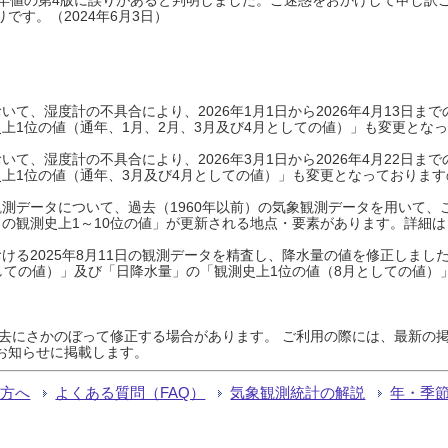
です。（2024年6月3日）
て、湿度計の不具合により、2026年1月1日から2026年4月13日
上1位の値（通年、1月、2月、3月及び4月としての値）」も変更とな
て、湿度計の不具合により、2026年3月1日から2026年4月22日
上1位の値（通年、3月及び4月としての値）」も変更となっておりますので
測データについて、過去（1960年以前）の気象観測データを用いて、
の観測史上1～10位の値」が更新される地点・要素があります。詳細は
ける2025年8月11日の観測データを精査し、降水量の値を修正しまし
しての値）」及び「日降水量」の「観測史上1位の値（8月としての値）
過去にさかのぼって修正する場合があります。 ご利用の際には、最新の掲
お知らせに掲載します。
る方へ
よくある質問（FAQ）
気象観測統計の解説
年・季