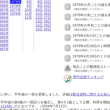
999年
1979年
8月
8日
23日
1979年の月ごとの値を
998年
1978年
9月
9日
24日
997年
1977年
10月
10日
25日
（地点を指定してください）
996年
1976年
11月
11日
26日
1979年の旬ごとの値を
995年
12月
12日
27日
（地点を指定してください）
994年
13日
28日
993年
14日
29日
1979年の半旬ごとの値
992年
15日
30日
（地点を指定してください）
991年
1979年4月の日ごとの
990年
（地点を指定してください）
989年
988年
1979年4月18日の１
987年
（地点を指定してください）
1979年4月18日の１
（地点を指定してください）
地点ごとの観測史上1～
（地点を指定してください）
歴代全国ランキング
設に伴い、平年値の一部を更新しました。詳細は
配信資料に関するお知らせ
0年平年値の第4版の一部誤りを修正し、第4.0.1版として公開、利用を
21KB）
のとおりです。（2024年7月11日）
0年平年値の第4版に誤りがあると判明しました。ご迷惑をおかけして申し訳