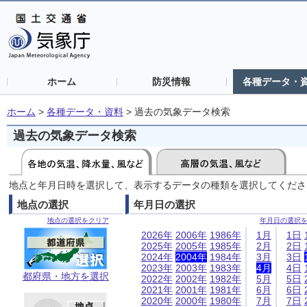
ホーム
防災情報
各種データ・
ホーム
>
各種データ・資料
>
過去の気象データ検索
過去の気象データ検索
地点と年月日時を選択して、表示するデータの種類を選択してくださ
地点の選択
年月日の選択
地点の選択をクリア
年月日の選択
2026年
2006年
1986年
1月
1日
2025年
2005年
1985年
2月
2日
2024年
2004年
1984年
3月
3日
2023年
2003年
1983年
4月
4日
都府県・地方を選択
2022年
2002年
1982年
5月
5日
2021年
2001年
1981年
6月
6日
2020年
2000年
1980年
7月
7日