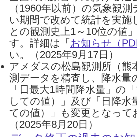
（1960年以前）の気象観
い期間で改めて統計を実施
との観測史上1～10位の値
す。詳細は「
お知らせ（PDF
い。（2025年9月17日）
アメダスの松島観測所（熊本
測データを精査し、降水量
「日最大1時間降水量」の「
しての値）」及び「日降水
ての値）」も変更となって
（2025年8月20日）