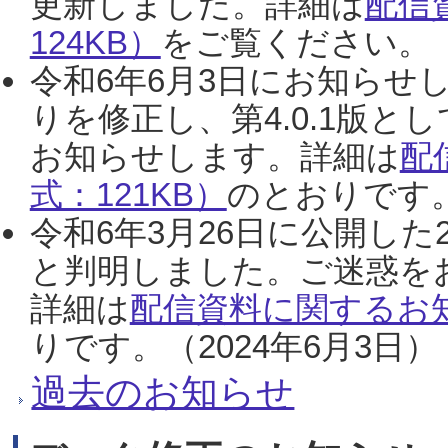
更新しました。詳細は
配信
124KB）
をご覧ください。（2
令和6年6月3日にお知らせし
りを修正し、第4.0.1版
お知らせします。詳細は
配
式：121KB）
のとおりです。
令和6年3月26日に公開した
と判明しました。ご迷惑を
詳細は
配信資料に関するお知
りです。（2024年6月3日）
過去のお知らせ