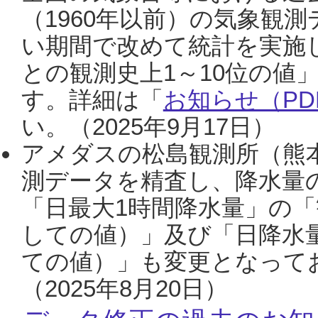
（1960年以前）の気象観
い期間で改めて統計を実施
との観測史上1～10位の値
す。詳細は「
お知らせ（PDF
い。（2025年9月17日）
アメダスの松島観測所（熊本
測データを精査し、降水量
「日最大1時間降水量」の「
しての値）」及び「日降水
ての値）」も変更となって
（2025年8月20日）