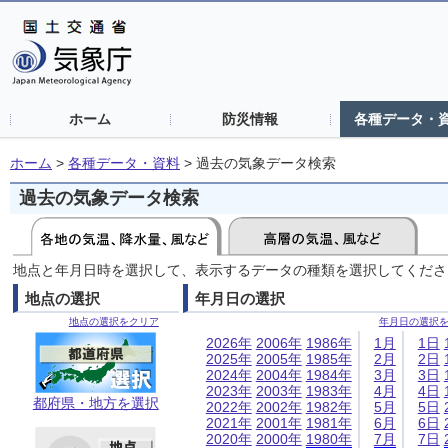
ホーム
防災情報
各種データ・
ホーム
>
各種データ・資料
>
過去の気象データ検索
過去の気象データ検索
地点と年月日時を選択して、表示するデータの種類を選択してくださ
地点の選択
年月日の選択
地点の選択をクリア
年月日の選択
2026年
2006年
1986年
1月
1日
2025年
2005年
1985年
2月
2日
2024年
2004年
1984年
3月
3日
2023年
2003年
1983年
4月
4日
都府県・地方を選択
2022年
2002年
1982年
5月
5日
2021年
2001年
1981年
6月
6日
2020年
2000年
1980年
7月
7日