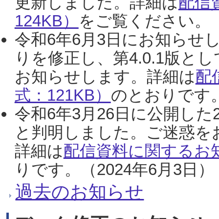
更新しました。詳細は
配信
124KB）
をご覧ください。（2
令和6年6月3日にお知らせし
りを修正し、第4.0.1版
お知らせします。詳細は
配
式：121KB）
のとおりです。
令和6年3月26日に公開した
と判明しました。ご迷惑を
詳細は
配信資料に関するお知
りです。（2024年6月3日）
過去のお知らせ