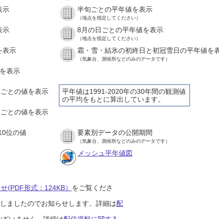
表示
半旬ごとの平年値を表示
（地点を指定してください）
表示
8月の日ごとの平年値を表示
（地点を指定してください）
を表示
霜・雪・結氷の初終日と初冠雪日の平年値を
（気象台、測候所などのみのデータです）
値を表示
時間ごとの値を表示
平年値は1991-2020年の30年間の観測値
の平均をもとに算出しています。
０分ごとの値を表示
10位の値
要素別データの公開期間
（気象台、測候所などのみのデータです）
メッシュ平年値図
(PDF形式：124KB）
をご覧くださ
開始しましたのでお知らせします。詳細は
配
ございません。詳細は
配信資料に関する