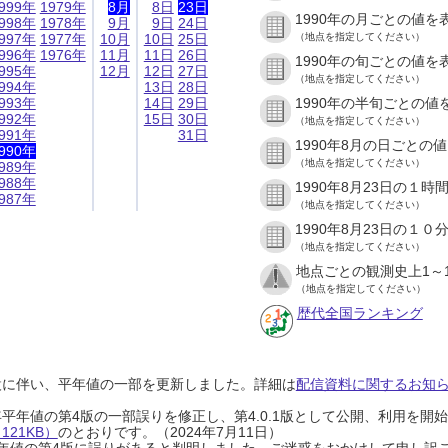
999年
1979年
8月
8日
23日
1990年の月ごとの値を
998年
1978年
9月
9日
24日
997年
1977年
10月
10日
25日
（地点を指定してください）
996年
1976年
11月
11日
26日
1990年の旬ごとの値を
995年
12月
12日
27日
（地点を指定してください）
994年
13日
28日
993年
14日
29日
1990年の半旬ごとの値
992年
15日
30日
（地点を指定してください）
991年
31日
1990年8月の日ごとの
990年
（地点を指定してください）
989年
988年
1990年8月23日の１
987年
（地点を指定してください）
1990年8月23日の１
（地点を指定してください）
地点ごとの観測史上1～
（地点を指定してください）
歴代全国ランキング
設に伴い、平年値の一部を更新しました。詳細は
配信資料に関するお知らせ
0年平年値の第4版の一部誤りを修正し、第4.0.1版として公開、利用を
21KB）
のとおりです。（2024年7月11日）
0年平年値の第4版に誤りがあると判明しました。ご迷惑をおかけして申し訳