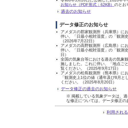
お知らせ（PDF形式：62KB）
のとおり
過去のお知らせ
データ修正のお知らせ
アメダスの郡家観測所（兵庫県）におい
伴い、「日最小相対湿度」の「観測史
（2026年7月22日）
アメダスの高野観測所（広島県）におい
伴い、「日最小相対湿度」の「観測史
日）
全国の気象台等における過去の気象観
施しました。これに伴い、「地点ごと
覧ください。（2025年9月17日）
アメダスの松島観測所（熊本県）にお
「観測史上1位の値（通年及び8月と
ください。（2025年8月20日）
データ修正の過去のお知らせ
※ 掲載している気象データは、
な修正については、データ修正の
利用され