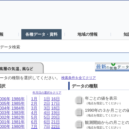
報
各種データ・資料
地域の情報
知
データ検索
ータの種類を選択してください。
検索条件を全てクリア
選択
データの種類
年月日の選択をクリア
年ごとの値を表示
006年
1986年
1月
1日
16日
005年
1985年
2月
2日
17日
（地点を指定してください）
004年
1984年
3月
3日
18日
1990年の３か月ごとの
003年
1983年
4月
4日
19日
（地点を指定してください）
002年
1982年
5月
5日
20日
001年
1981年
6月
6日
21日
観測開始からの月ごと
000年
1980年
7月
7日
22日
（地点を指定してください）