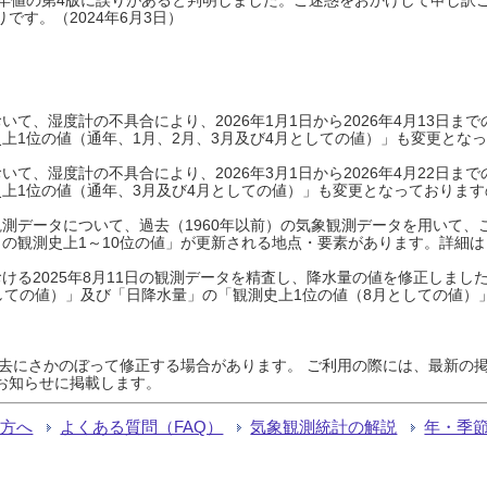
です。（2024年6月3日）
て、湿度計の不具合により、2026年1月1日から2026年4月13日
上1位の値（通年、1月、2月、3月及び4月としての値）」も変更とな
て、湿度計の不具合により、2026年3月1日から2026年4月22日
上1位の値（通年、3月及び4月としての値）」も変更となっておりますので
測データについて、過去（1960年以前）の気象観測データを用いて、
の観測史上1～10位の値」が更新される地点・要素があります。詳細は
ける2025年8月11日の観測データを精査し、降水量の値を修正しまし
しての値）」及び「日降水量」の「観測史上1位の値（8月としての値）
過去にさかのぼって修正する場合があります。 ご利用の際には、最新の掲
お知らせに掲載します。
る方へ
よくある質問（FAQ）
気象観測統計の解説
年・季