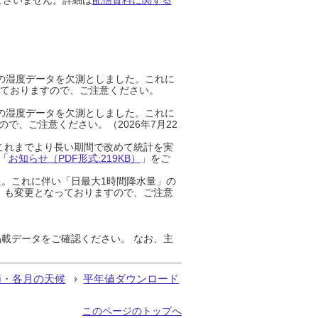
までの湿度データを欠測としました。これに
っておりますので、ご注意ください。
までの湿度データを欠測としました。これに
、ご注意ください。（2026年7月22
これまでより長い期間で改めて統計を実
「
お知らせ（PDF形式:219KB）
」をご
た。これに伴い「日最大1時間降水量」の
」も変更となっておりますので、ご注意
載データをご確認ください。 なお、主
節・各月の天候
平年値ダウンロード
このページのトップへ