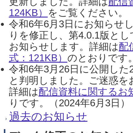
更新しました。詳細は
配信
124KB）
をご覧ください。（2
令和6年6月3日にお知らせし
りを修正し、第4.0.1版
お知らせします。詳細は
配
式：121KB）
のとおりです。
令和6年3月26日に公開した
と判明しました。ご迷惑を
詳細は
配信資料に関するお知
りです。（2024年6月3日）
過去のお知らせ