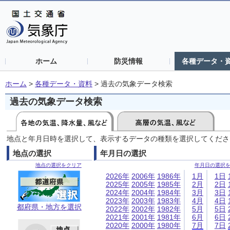
ホーム
防災情報
各種データ・
ホーム
>
各種データ・資料
>
過去の気象データ検索
過去の気象データ検索
地点と年月日時を選択して、表示するデータの種類を選択してくださ
地点の選択
年月日の選択
地点の選択をクリア
年月日の選択
2026年
2006年
1986年
1月
1日
2025年
2005年
1985年
2月
2日
2024年
2004年
1984年
3月
3日
2023年
2003年
1983年
4月
4日
都府県・地方を選択
2022年
2002年
1982年
5月
5日
2021年
2001年
1981年
6月
6日
2020年
2000年
1980年
7月
7日