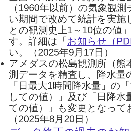
（1960年以前）の気象観
い期間で改めて統計を実施
との観測史上1～10位の値
す。詳細は「
お知らせ（PDF
い。（2025年9月17日）
アメダスの松島観測所（熊本
測データを精査し、降水量
「日最大1時間降水量」の「
しての値）」及び「日降水
ての値）」も変更となって
（2025年8月20日）