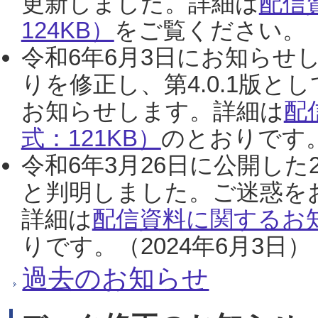
更新しました。詳細は
配信
124KB）
をご覧ください。（2
令和6年6月3日にお知らせし
りを修正し、第4.0.1版
お知らせします。詳細は
配
式：121KB）
のとおりです。
令和6年3月26日に公開した
と判明しました。ご迷惑を
詳細は
配信資料に関するお知
りです。（2024年6月3日）
過去のお知らせ