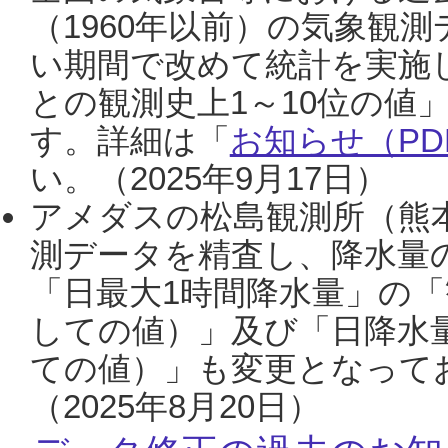
（1960年以前）の気象観
い期間で改めて統計を実施
との観測史上1～10位の値
す。詳細は「
お知らせ（PDF
い。（2025年9月17日）
アメダスの松島観測所（熊本
測データを精査し、降水量
「日最大1時間降水量」の「
しての値）」及び「日降水
ての値）」も変更となって
（2025年8月20日）