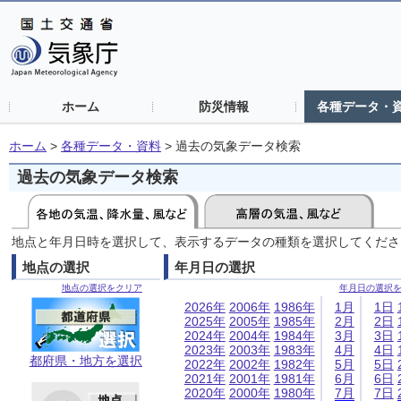
ホーム
防災情報
各種データ・
ホーム
>
各種データ・資料
>
過去の気象データ検索
過去の気象データ検索
地点と年月日時を選択して、表示するデータの種類を選択してくださ
地点の選択
年月日の選択
地点の選択をクリア
年月日の選択
2026年
2006年
1986年
1月
1日
2025年
2005年
1985年
2月
2日
2024年
2004年
1984年
3月
3日
2023年
2003年
1983年
4月
4日
都府県・地方を選択
2022年
2002年
1982年
5月
5日
2021年
2001年
1981年
6月
6日
2020年
2000年
1980年
7月
7日