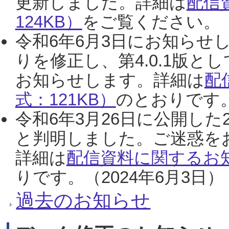
更新しました。詳細は
配信
124KB）
をご覧ください。（2
令和6年6月3日にお知らせし
りを修正し、第4.0.1版
お知らせします。詳細は
配
式：121KB）
のとおりです。
令和6年3月26日に公開した
と判明しました。ご迷惑を
詳細は
配信資料に関するお知
りです。（2024年6月3日）
過去のお知らせ