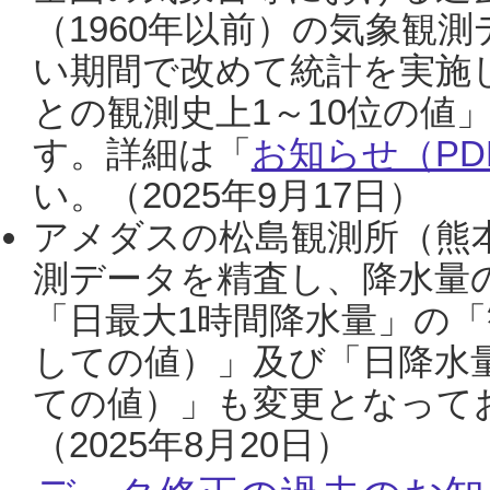
（1960年以前）の気象観
い期間で改めて統計を実施
との観測史上1～10位の値
す。詳細は「
お知らせ（PDF
い。（2025年9月17日）
アメダスの松島観測所（熊本
測データを精査し、降水量
「日最大1時間降水量」の「
しての値）」及び「日降水
ての値）」も変更となって
（2025年8月20日）