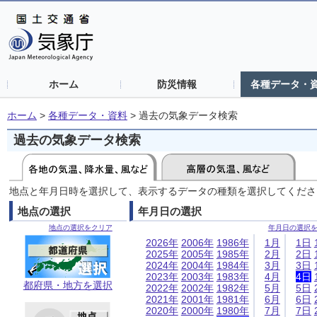
ホーム
防災情報
各種データ・
ホーム
>
各種データ・資料
>
過去の気象データ検索
過去の気象データ検索
地点と年月日時を選択して、表示するデータの種類を選択してくださ
地点の選択
年月日の選択
地点の選択をクリア
年月日の選択
2026年
2006年
1986年
1月
1日
2025年
2005年
1985年
2月
2日
2024年
2004年
1984年
3月
3日
2023年
2003年
1983年
4月
4日
都府県・地方を選択
2022年
2002年
1982年
5月
5日
2021年
2001年
1981年
6月
6日
2020年
2000年
1980年
7月
7日