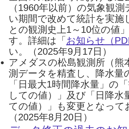
（1960年以前）の気象観
い期間で改めて統計を実施
との観測史上1～10位の値
す。詳細は「
お知らせ（PDF
い。（2025年9月17日）
アメダスの松島観測所（熊本
測データを精査し、降水量
「日最大1時間降水量」の「
しての値）」及び「日降水
ての値）」も変更となって
（2025年8月20日）