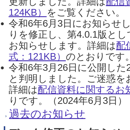
更新しました。詳細は
配信
124KB）
をご覧ください。（2
令和6年6月3日にお知らせし
りを修正し、第4.0.1版
お知らせします。詳細は
配
式：121KB）
のとおりです。
令和6年3月26日に公開した
と判明しました。ご迷惑を
詳細は
配信資料に関するお知
りです。（2024年6月3日）
過去のお知らせ