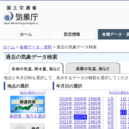
ホーム
防災情報
各種データ・
ホーム
>
各種データ・資料
>
過去の気象データ検索
過去の気象データ検索
地点と年月日時を選択して、表示するデータの種類を選択してくださ
地点の選択
年月日の選択
地点の選択をクリア
年月日の選択
2026年
2006年
1986年
1月
1日
2025年
2005年
1985年
2月
2日
2024年
2004年
1984年
3月
3日
2023年
2003年
1983年
4月
4日
都府県・地方を選択
2022年
2002年
1982年
5月
5日
2021年
2001年
1981年
6月
6日
2020年
2000年
1980年
7月
7日