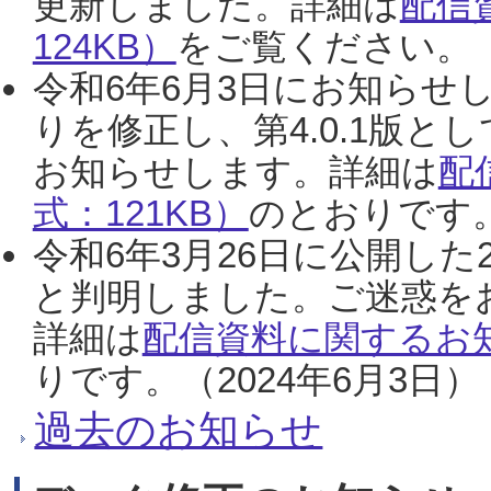
更新しました。詳細は
配信
124KB）
をご覧ください。（2
令和6年6月3日にお知らせし
りを修正し、第4.0.1版
お知らせします。詳細は
配
式：121KB）
のとおりです。
令和6年3月26日に公開した
と判明しました。ご迷惑を
詳細は
配信資料に関するお知
りです。（2024年6月3日）
過去のお知らせ