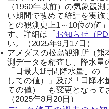
（1960年以前）の気象観
い期間で改めて統計を実施
との観測史上1～10位の値
す。詳細は「
お知らせ（PDF
い。（2025年9月17日）
アメダスの松島観測所（熊本
測データを精査し、降水量
「日最大1時間降水量」の「
しての値）」及び「日降水
ての値）」も変更となって
（2025年8月20日）