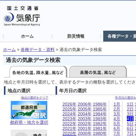
ホーム
防災情報
各種データ・
ホーム
>
各種データ・資料
>
過去の気象データ検索
過去の気象データ検索
地点と年月日時を選択して、表示するデータの種類を選択してくださ
地点の選択
年月日の選択
地点の選択をクリア
年月日の選択
2026年
2006年
1986年
1月
1日
2025年
2005年
1985年
2月
2日
2024年
2004年
1984年
3月
3日
2023年
2003年
1983年
4月
4日
都府県・地方を選択
2022年
2002年
1982年
5月
5日
2021年
2001年
1981年
6月
6日
2020年
2000年
1980年
7月
7日