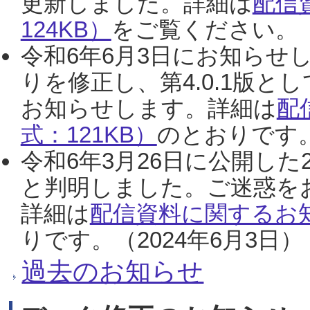
更新しました。詳細は
配信
124KB）
をご覧ください。（2
令和6年6月3日にお知らせし
りを修正し、第4.0.1版
お知らせします。詳細は
配
式：121KB）
のとおりです。
令和6年3月26日に公開した
と判明しました。ご迷惑を
詳細は
配信資料に関するお知
りです。（2024年6月3日）
過去のお知らせ