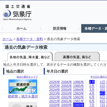
ホーム
防災情報
各種データ・
ホーム
>
各種データ・資料
>
過去の気象データ検索
過去の気象データ検索
地点と年月日時を選択して、表示するデータの種類を選択してくださ
地点の選択
年月日の選択
地点の選択をクリア
年月日の選択
2026年
2006年
1986年
1月
1日
2025年
2005年
1985年
2月
2日
2024年
2004年
1984年
3月
3日
2023年
2003年
1983年
4月
4日
都府県・地方を選択
2022年
2002年
1982年
5月
5日
2021年
2001年
1981年
6月
6日
2020年
2000年
1980年
7月
7日