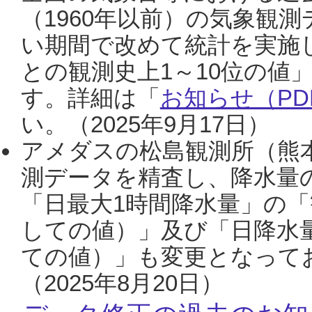
（1960年以前）の気象観
い期間で改めて統計を実施
との観測史上1～10位の値
す。詳細は「
お知らせ（PDF
い。（2025年9月17日）
アメダスの松島観測所（熊本
測データを精査し、降水量
「日最大1時間降水量」の「
しての値）」及び「日降水
ての値）」も変更となって
（2025年8月20日）