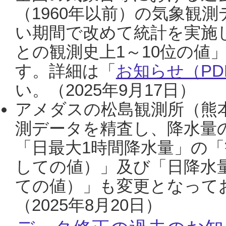
（1960年以前）の気象観
い期間で改めて統計を実施
との観測史上1～10位の値
す。詳細は「
お知らせ（PDF
い。（2025年9月17日）
アメダスの松島観測所（熊本
測データを精査し、降水量
「日最大1時間降水量」の「
しての値）」及び「日降水
ての値）」も変更となって
（2025年8月20日）