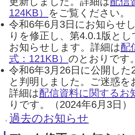
更新しました。詳細は
配信
124KB）
をご覧ください。（2
令和6年6月3日にお知らせし
りを修正し、第4.0.1版
お知らせします。詳細は
配
式：121KB）
のとおりです。
令和6年3月26日に公開した
と判明しました。ご迷惑を
詳細は
配信資料に関するお知
りです。（2024年6月3日）
過去のお知らせ