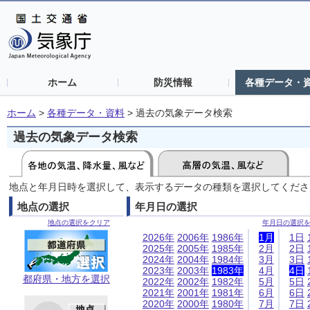
ホーム
防災情報
各種データ・
ホーム
>
各種データ・資料
>
過去の気象データ検索
過去の気象データ検索
地点と年月日時を選択して、表示するデータの種類を選択してくださ
地点の選択
年月日の選択
地点の選択をクリア
年月日の選択
2026年
2006年
1986年
1月
1日
2025年
2005年
1985年
2月
2日
2024年
2004年
1984年
3月
3日
2023年
2003年
1983年
4月
4日
都府県・地方を選択
2022年
2002年
1982年
5月
5日
2021年
2001年
1981年
6月
6日
2020年
2000年
1980年
7月
7日