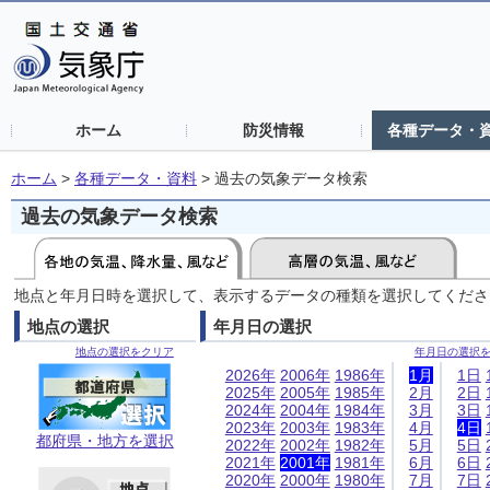
ホーム
防災情報
各種データ・
ホーム
>
各種データ・資料
>
過去の気象データ検索
過去の気象データ検索
地点と年月日時を選択して、表示するデータの種類を選択してくださ
地点の選択
年月日の選択
地点の選択をクリア
年月日の選択
2026年
2006年
1986年
1月
1日
2025年
2005年
1985年
2月
2日
2024年
2004年
1984年
3月
3日
2023年
2003年
1983年
4月
4日
都府県・地方を選択
2022年
2002年
1982年
5月
5日
2021年
2001年
1981年
6月
6日
2020年
2000年
1980年
7月
7日