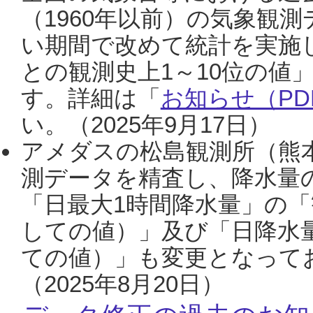
（1960年以前）の気象観
い期間で改めて統計を実施
との観測史上1～10位の値
す。詳細は「
お知らせ（PDF
い。（2025年9月17日）
アメダスの松島観測所（熊本
測データを精査し、降水量
「日最大1時間降水量」の「
しての値）」及び「日降水
ての値）」も変更となって
（2025年8月20日）