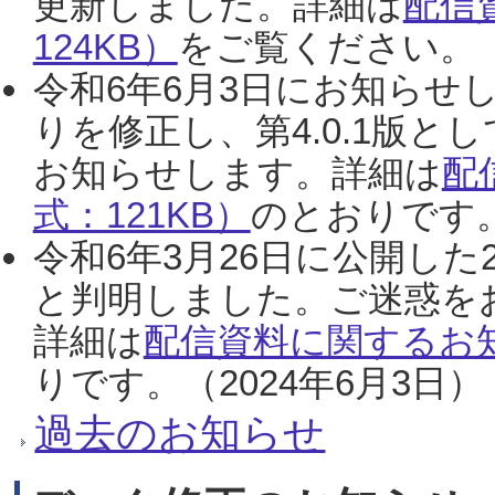
更新しました。詳細は
配信
124KB）
をご覧ください。（2
令和6年6月3日にお知らせし
りを修正し、第4.0.1版
お知らせします。詳細は
配
式：121KB）
のとおりです。
令和6年3月26日に公開した
と判明しました。ご迷惑を
詳細は
配信資料に関するお知
りです。（2024年6月3日）
過去のお知らせ