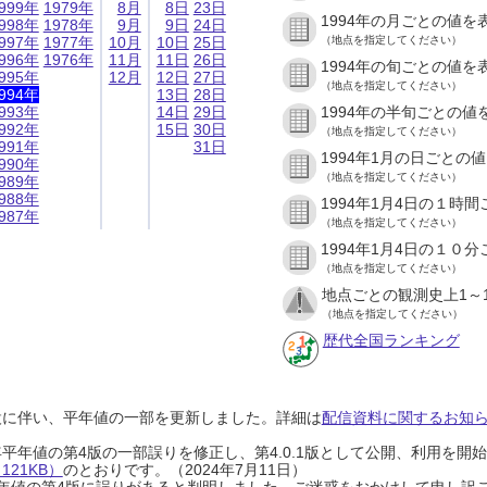
999年
1979年
8月
8日
23日
1994年の月ごとの値を
998年
1978年
9月
9日
24日
997年
1977年
10月
10日
25日
（地点を指定してください）
996年
1976年
11月
11日
26日
1994年の旬ごとの値を
995年
12月
12日
27日
（地点を指定してください）
994年
13日
28日
993年
14日
29日
1994年の半旬ごとの値
992年
15日
30日
（地点を指定してください）
991年
31日
1994年1月の日ごとの
990年
（地点を指定してください）
989年
988年
1994年1月4日の１時
987年
（地点を指定してください）
1994年1月4日の１０
（地点を指定してください）
地点ごとの観測史上1～
（地点を指定してください）
歴代全国ランキング
設に伴い、平年値の一部を更新しました。詳細は
配信資料に関するお知らせ
0年平年値の第4版の一部誤りを修正し、第4.0.1版として公開、利用を
21KB）
のとおりです。（2024年7月11日）
0年平年値の第4版に誤りがあると判明しました。ご迷惑をおかけして申し訳