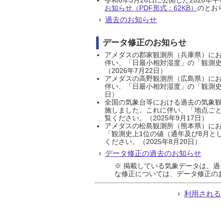
お知らせ（PDF形式：62KB）
のとおり
過去のお知らせ
データ修正のお知らせ
アメダスの郡家観測所（兵庫県）におい
伴い、「日最小相対湿度」の「観測史
（2026年7月22日）
アメダスの高野観測所（広島県）におい
伴い、「日最小相対湿度」の「観測史
日）
全国の気象台等における過去の気象観
施しました。これに伴い、「地点ごと
覧ください。（2025年9月17日）
アメダスの松島観測所（熊本県）にお
「観測史上1位の値（通年及び8月と
ください。（2025年8月20日）
データ修正の過去のお知らせ
※ 掲載している気象データは、
な修正については、データ修正の
利用され