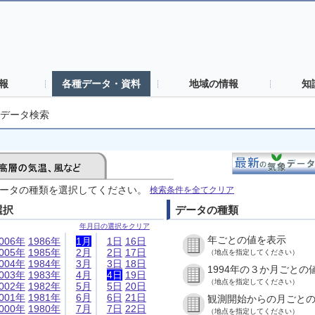
報
各種データ・資料
地域の情報
知
データ検索
ータの種類を選択してください。
検索条件を全てクリア
選択
データの種類
年月日の選択をクリア
年ごとの値を表示
006年
1986年
1月
1日
16日
005年
1985年
2月
2日
17日
（地点を指定してください）
004年
1984年
3月
3日
18日
1994年の３か月ごとの
003年
1983年
4月
4日
19日
（地点を指定してください）
002年
1982年
5月
5日
20日
001年
1981年
6月
6日
21日
観測開始からの月ごと
000年
1980年
7月
7日
22日
（地点を指定してください）