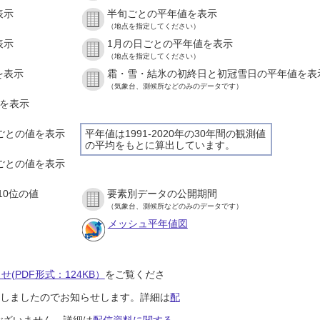
表示
半旬ごとの平年値を表示
（地点を指定してください）
表示
1月の日ごとの平年値を表示
（地点を指定してください）
を表示
霜・雪・結氷の初終日と初冠雪日の平年値を表
（気象台、測候所などのみのデータです）
値を表示
間ごとの値を表示
平年値は1991-2020年の30年間の観測値
の平均をもとに算出しています。
分ごとの値を表示
10位の値
要素別データの公開期間
（気象台、測候所などのみのデータです）
メッシュ平年値図
(PDF形式：124KB）
をご覧くださ
開始しましたのでお知らせします。詳細は
配
ございません。詳細は
配信資料に関する