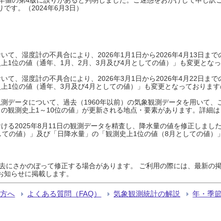
です。（2024年6月3日）
て、湿度計の不具合により、2026年1月1日から2026年4月13日
上1位の値（通年、1月、2月、3月及び4月としての値）」も変更とな
て、湿度計の不具合により、2026年3月1日から2026年4月22日
上1位の値（通年、3月及び4月としての値）」も変更となっておりますので
測データについて、過去（1960年以前）の気象観測データを用いて、
の観測史上1～10位の値」が更新される地点・要素があります。詳細は
ける2025年8月11日の観測データを精査し、降水量の値を修正しまし
しての値）」及び「日降水量」の「観測史上1位の値（8月としての値）
過去にさかのぼって修正する場合があります。 ご利用の際には、最新の掲
お知らせに掲載します。
る方へ
よくある質問（FAQ）
気象観測統計の解説
年・季