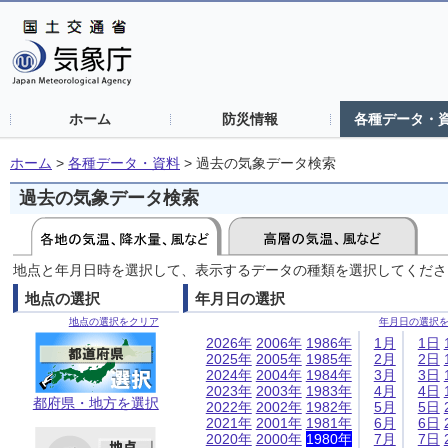
ホーム
防災情報
各種データ・
ホーム
>
各種データ・資料
>
過去の気象データ検索
過去の気象データ検索
地点と年月日時を選択して、表示するデータの種類を選択してくださ
地点の選択
年月日の選択
地点の選択をクリア
年月日の選択
2026年
2006年
1986年
1月
1日
2025年
2005年
1985年
2月
2日
2024年
2004年
1984年
3月
3日
2023年
2003年
1983年
4月
4日
都府県・地方を選択
2022年
2002年
1982年
5月
5日
2021年
2001年
1981年
6月
6日
2020年
2000年
1980年
7月
7日