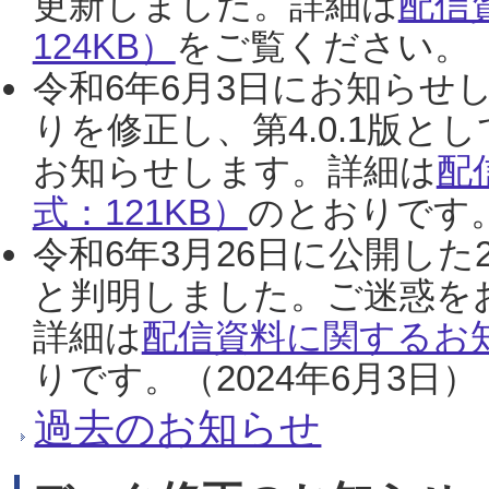
更新しました。詳細は
配信
124KB）
をご覧ください。（2
令和6年6月3日にお知らせし
りを修正し、第4.0.1版
お知らせします。詳細は
配
式：121KB）
のとおりです。
令和6年3月26日に公開した
と判明しました。ご迷惑を
詳細は
配信資料に関するお知
りです。（2024年6月3日）
過去のお知らせ