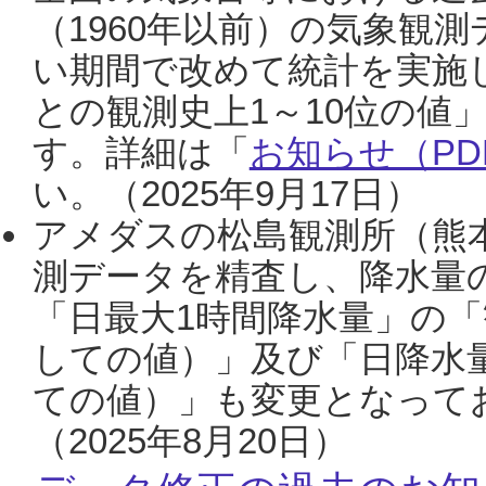
（1960年以前）の気象観
い期間で改めて統計を実施
との観測史上1～10位の値
す。詳細は「
お知らせ（PDF
い。（2025年9月17日）
アメダスの松島観測所（熊本
測データを精査し、降水量
「日最大1時間降水量」の「
しての値）」及び「日降水
ての値）」も変更となって
（2025年8月20日）