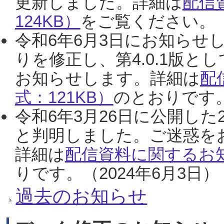
更新しました。詳細は
配信
124KB）
をご覧ください。（2
令和6年6月3日にお知らせし
りを修正し、第4.0.1版
お知らせします。詳細は
配
式：121KB）
のとおりです。
令和6年3月26日に公開した
と判明しました。ご迷惑を
詳細は
配信資料に関するお知
りです。（2024年6月3日）
過去のお知らせ