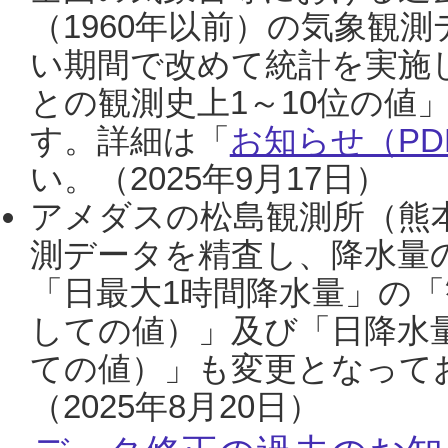
（1960年以前）の気象観
い期間で改めて統計を実施
との観測史上1～10位の値
す。詳細は「
お知らせ（PDF
い。（2025年9月17日）
アメダスの松島観測所（熊本
測データを精査し、降水量
「日最大1時間降水量」の「
しての値）」及び「日降水
ての値）」も変更となって
（2025年8月20日）