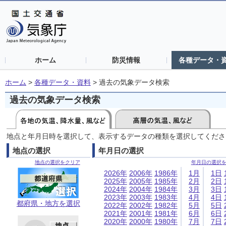
ホーム
防災情報
各種データ・
ホーム
>
各種データ・資料
>
過去の気象データ検索
過去の気象データ検索
地点と年月日時を選択して、表示するデータの種類を選択してくださ
地点の選択
年月日の選択
地点の選択をクリア
年月日の選択
2026年
2006年
1986年
1月
1日
2025年
2005年
1985年
2月
2日
2024年
2004年
1984年
3月
3日
2023年
2003年
1983年
4月
4日
都府県・地方を選択
2022年
2002年
1982年
5月
5日
2021年
2001年
1981年
6月
6日
2020年
2000年
1980年
7月
7日