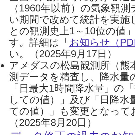
（1960年以前）の気象観
い期間で改めて統計を実施
との観測史上1～10位の値
す。詳細は「
お知らせ（PDF
い。（2025年9月17日）
アメダスの松島観測所（熊本
測データを精査し、降水量
「日最大1時間降水量」の「
しての値）」及び「日降水
ての値）」も変更となって
（2025年8月20日）