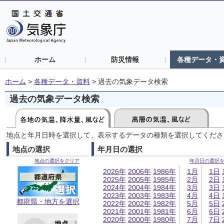
ホーム
防災情報
各種データ・
ホーム
>
各種データ・資料
>
過去の気象データ検索
過去の気象データ検索
地点と年月日時を選択して、表示するデータの種類を選択してくださ
地点の選択
年月日の選択
地点の選択をクリア
年月日の選択
2026年
2006年
1986年
1月
1日
2025年
2005年
1985年
2月
2日
2024年
2004年
1984年
3月
3日
2023年
2003年
1983年
4月
4日
都府県・地方を選択
2022年
2002年
1982年
5月
5日
2021年
2001年
1981年
6月
6日
2020年
2000年
1980年
7月
7日