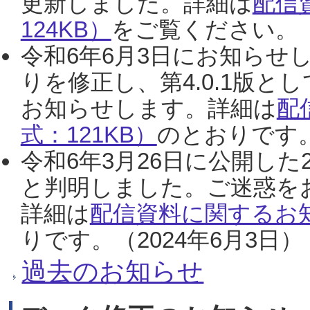
更新しました。詳細は
配信
124KB）
をご覧ください。（2
令和6年6月3日にお知らせし
りを修正し、第4.0.1版
お知らせします。詳細は
配
式：121KB）
のとおりです。
令和6年3月26日に公開した
と判明しました。ご迷惑を
詳細は
配信資料に関するお知
りです。（2024年6月3日）
過去のお知らせ