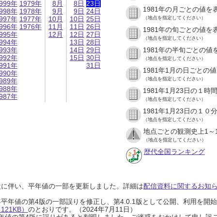
999年
1979年
8月
8日
23日
1981年の月ごとの値を
998年
1978年
9月
9日
24日
997年
1977年
10月
10日
25日
（地点を指定してください）
996年
1976年
11月
11日
26日
1981年の旬ごとの値を
995年
12月
12日
27日
（地点を指定してください）
994年
13日
28日
993年
14日
29日
1981年の半旬ごとの値
992年
15日
30日
（地点を指定してください）
991年
31日
1981年1月の日ごとの
990年
（地点を指定してください）
989年
988年
1981年1月23日の１
987年
（地点を指定してください）
1981年1月23日の１
（地点を指定してください）
地点ごとの観測史上1～
（地点を指定してください）
歴代全国ランキング
設に伴い、平年値の一部を更新しました。詳細は
配信資料に関するお知らせ
0年平年値の第4版の一部誤りを修正し、第4.0.1版として公開、利用を
21KB）
のとおりです。（2024年7月11日）
0年平年値の第4版に誤りがあると判明しました。ご迷惑をおかけして申し訳