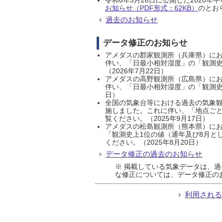
お知らせ（PDF形式：62KB）
のとおり
過去のお知らせ
データ修正のお知らせ
アメダスの郡家観測所（兵庫県）におい
伴い、「日最小相対湿度」の「観測史
（2026年7月22日）
アメダスの高野観測所（広島県）におい
伴い、「日最小相対湿度」の「観測史
日）
全国の気象台等における過去の気象観
施しました。これに伴い、「地点ごと
覧ください。（2025年9月17日）
アメダスの松島観測所（熊本県）にお
「観測史上1位の値（通年及び8月と
ください。（2025年8月20日）
データ修正の過去のお知らせ
※ 掲載している気象データは、
な修正については、データ修正の
利用され