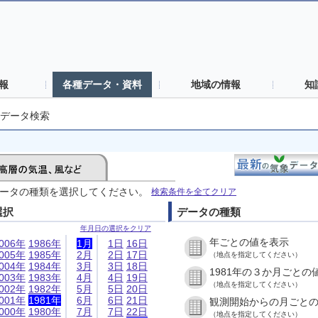
報
各種データ・資料
地域の情報
知
データ検索
ータの種類を選択してください。
検索条件を全てクリア
選択
データの種類
年月日の選択をクリア
年ごとの値を表示
006年
1986年
1月
1日
16日
005年
1985年
2月
2日
17日
（地点を指定してください）
004年
1984年
3月
3日
18日
1981年の３か月ごとの
003年
1983年
4月
4日
19日
（地点を指定してください）
002年
1982年
5月
5日
20日
001年
1981年
6月
6日
21日
観測開始からの月ごと
000年
1980年
7月
7日
22日
（地点を指定してください）