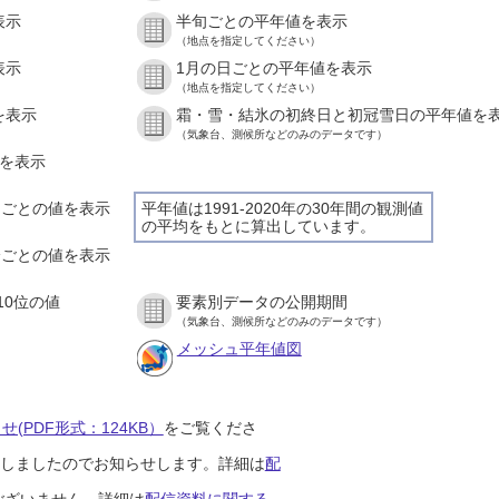
表示
半旬ごとの平年値を表示
（地点を指定してください）
表示
1月の日ごとの平年値を表示
（地点を指定してください）
を表示
霜・雪・結氷の初終日と初冠雪日の平年値を
（気象台、測候所などのみのデータです）
値を表示
時間ごとの値を表示
平年値は1991-2020年の30年間の観測値
の平均をもとに算出しています。
０分ごとの値を表示
10位の値
要素別データの公開期間
（気象台、測候所などのみのデータです）
メッシュ平年値図
(PDF形式：124KB）
をご覧くださ
開始しましたのでお知らせします。詳細は
配
ございません。詳細は
配信資料に関する