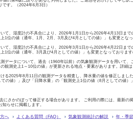
です。（2024年6月3日）
て、湿度計の不具合により、2026年1月1日から2026年4月13日
上1位の値（通年、1月、2月、3月及び4月としての値）」も変更とな
て、湿度計の不具合により、2026年3月1日から2026年4月22日
上1位の値（通年、3月及び4月としての値）」も変更となっておりますので
測データについて、過去（1960年以前）の気象観測データを用いて、
の観測史上1～10位の値」が更新される地点・要素があります。詳細は
ける2025年8月11日の観測データを精査し、降水量の値を修正しまし
しての値）」及び「日降水量」の「観測史上1位の値（8月としての値）
過去にさかのぼって修正する場合があります。 ご利用の際には、最新の掲
お知らせに掲載します。
る方へ
よくある質問（FAQ）
気象観測統計の解説
年・季