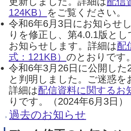
更新しました。詳細は
配信
124KB）
をご覧ください。（2
令和6年6月3日にお知らせし
りを修正し、第4.0.1版
お知らせします。詳細は
配
式：121KB）
のとおりです。
令和6年3月26日に公開した
と判明しました。ご迷惑を
詳細は
配信資料に関するお知
りです。（2024年6月3日）
過去のお知らせ