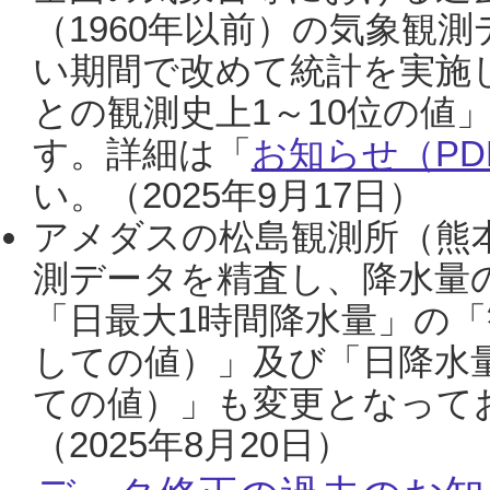
（1960年以前）の気象観
い期間で改めて統計を実施
との観測史上1～10位の値
す。詳細は「
お知らせ（PDF
い。（2025年9月17日）
アメダスの松島観測所（熊本
測データを精査し、降水量
「日最大1時間降水量」の「
しての値）」及び「日降水
ての値）」も変更となって
（2025年8月20日）