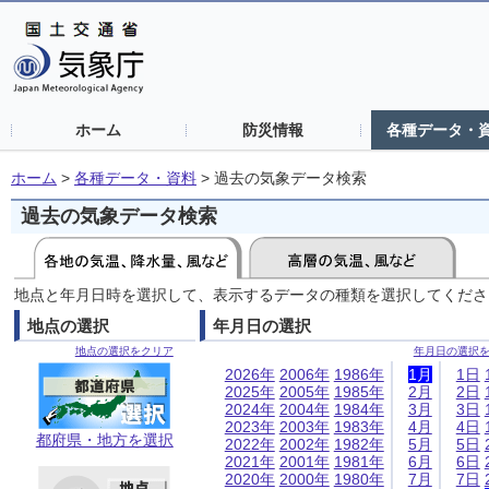
ホーム
防災情報
各種データ・
ホーム
>
各種データ・資料
>
過去の気象データ検索
過去の気象データ検索
地点と年月日時を選択して、表示するデータの種類を選択してくださ
地点の選択
年月日の選択
地点の選択をクリア
年月日の選択
2026年
2006年
1986年
1月
1日
2025年
2005年
1985年
2月
2日
2024年
2004年
1984年
3月
3日
2023年
2003年
1983年
4月
4日
都府県・地方を選択
2022年
2002年
1982年
5月
5日
2021年
2001年
1981年
6月
6日
2020年
2000年
1980年
7月
7日