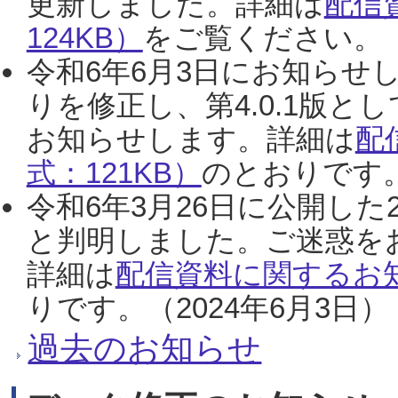
更新しました。詳細は
配信
124KB）
をご覧ください。（2
令和6年6月3日にお知らせし
りを修正し、第4.0.1版
お知らせします。詳細は
配
式：121KB）
のとおりです。
令和6年3月26日に公開した
と判明しました。ご迷惑を
詳細は
配信資料に関するお知
りです。（2024年6月3日）
過去のお知らせ