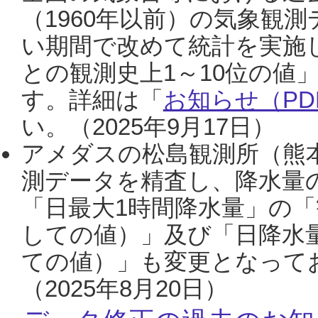
（1960年以前）の気象観
い期間で改めて統計を実施
との観測史上1～10位の値
す。詳細は「
お知らせ（PDF
い。（2025年9月17日）
アメダスの松島観測所（熊本
測データを精査し、降水量
「日最大1時間降水量」の「
しての値）」及び「日降水
ての値）」も変更となって
（2025年8月20日）