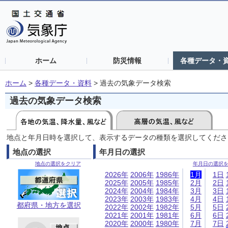
ホーム
防災情報
各種データ・
ホーム
>
各種データ・資料
>
過去の気象データ検索
過去の気象データ検索
地点と年月日時を選択して、表示するデータの種類を選択してくださ
地点の選択
年月日の選択
地点の選択をクリア
年月日の選択
2026年
2006年
1986年
1月
1日
2025年
2005年
1985年
2月
2日
2024年
2004年
1984年
3月
3日
2023年
2003年
1983年
4月
4日
都府県・地方を選択
2022年
2002年
1982年
5月
5日
2021年
2001年
1981年
6月
6日
2020年
2000年
1980年
7月
7日