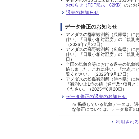
お知らせ（PDF形式：62KB）
のとおり
過去のお知らせ
データ修正のお知らせ
アメダスの郡家観測所（兵庫県）におい
伴い、「日最小相対湿度」の「観測史
（2026年7月22日）
アメダスの高野観測所（広島県）におい
伴い、「日最小相対湿度」の「観測史
日）
全国の気象台等における過去の気象観
施しました。これに伴い、「地点ごと
覧ください。（2025年9月17日）
アメダスの松島観測所（熊本県）にお
「観測史上1位の値（通年及び8月と
ください。（2025年8月20日）
データ修正の過去のお知らせ
※ 掲載している気象データは、
な修正については、データ修正の
利用され