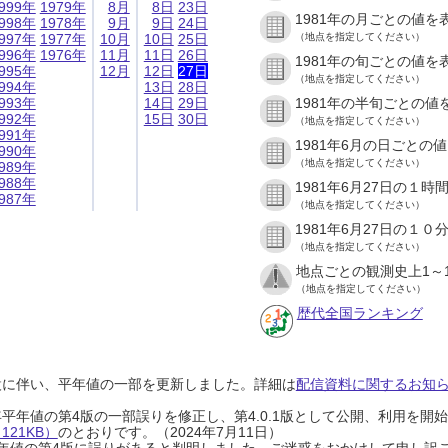
999年
1979年
8月
8日
23日
1981年の月ごとの値を
998年
1978年
9月
9日
24日
997年
1977年
10月
10日
25日
（地点を指定してください）
996年
1976年
11月
11日
26日
1981年の旬ごとの値を
995年
12月
12日
27日
（地点を指定してください）
994年
13日
28日
993年
14日
29日
1981年の半旬ごとの値
992年
15日
30日
（地点を指定してください）
991年
1981年6月の日ごとの
990年
（地点を指定してください）
989年
988年
1981年6月27日の１
987年
（地点を指定してください）
1981年6月27日の１
（地点を指定してください）
地点ごとの観測史上1～
（地点を指定してください）
歴代全国ランキング
設に伴い、平年値の一部を更新しました。詳細は
配信資料に関するお知らせ
0年平年値の第4版の一部誤りを修正し、第4.0.1版として公開、利用を
21KB）
のとおりです。（2024年7月11日）
0年平年値の第4版に誤りがあると判明しました。ご迷惑をおかけして申し訳