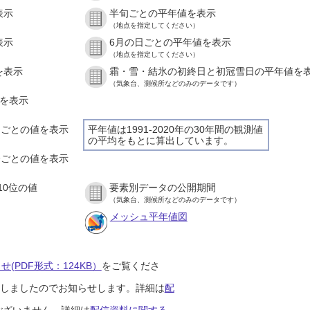
表示
半旬ごとの平年値を表示
（地点を指定してください）
表示
6月の日ごとの平年値を表示
（地点を指定してください）
を表示
霜・雪・結氷の初終日と初冠雪日の平年値を
（気象台、測候所などのみのデータです）
値を表示
時間ごとの値を表示
平年値は1991-2020年の30年間の観測値
の平均をもとに算出しています。
０分ごとの値を表示
10位の値
要素別データの公開期間
（気象台、測候所などのみのデータです）
メッシュ平年値図
(PDF形式：124KB）
をご覧くださ
開始しましたのでお知らせします。詳細は
配
ございません。詳細は
配信資料に関する