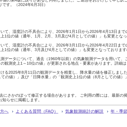
です。（2024年6月3日）
て、湿度計の不具合により、2026年1月1日から2026年4月13日
上1位の値（通年、1月、2月、3月及び4月としての値）」も変更とな
て、湿度計の不具合により、2026年3月1日から2026年4月22日
上1位の値（通年、3月及び4月としての値）」も変更となっておりますので
測データについて、過去（1960年以前）の気象観測データを用いて、
の観測史上1～10位の値」が更新される地点・要素があります。詳細は
ける2025年8月11日の観測データを精査し、降水量の値を修正しまし
しての値）」及び「日降水量」の「観測史上1位の値（8月としての値）
過去にさかのぼって修正する場合があります。 ご利用の際には、最新の掲
お知らせに掲載します。
る方へ
よくある質問（FAQ）
気象観測統計の解説
年・季