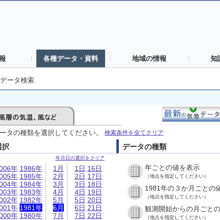
報
各種データ・資料
地域の情報
知
データ検索
ータの種類を選択してください。
検索条件を全てクリア
選択
データの種類
年月日の選択をクリア
年ごとの値を表示
006年
1986年
1月
1日
16日
005年
1985年
2月
2日
17日
（地点を指定してください）
004年
1984年
3月
3日
18日
1981年の３か月ごとの
003年
1983年
4月
4日
19日
（地点を指定してください）
002年
1982年
5月
5日
20日
001年
1981年
6月
6日
21日
観測開始からの月ごと
000年
1980年
7月
7日
22日
（地点を指定してください）