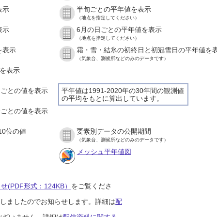
表示
半旬ごとの平年値を表示
（地点を指定してください）
表示
6月の日ごとの平年値を表示
（地点を指定してください）
を表示
霜・雪・結氷の初終日と初冠雪日の平年値を
（気象台、測候所などのみのデータです）
値を表示
時間ごとの値を表示
平年値は1991-2020年の30年間の観測値
の平均をもとに算出しています。
０分ごとの値を表示
10位の値
要素別データの公開期間
（気象台、測候所などのみのデータです）
メッシュ平年値図
(PDF形式：124KB）
をご覧くださ
開始しましたのでお知らせします。詳細は
配
ございません。詳細は
配信資料に関する