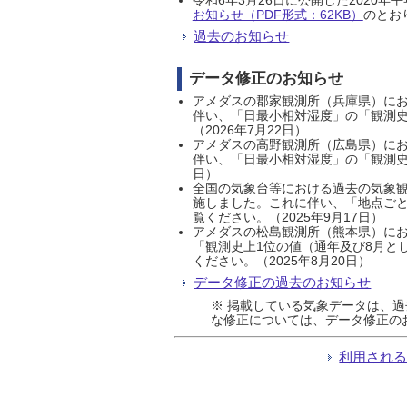
お知らせ（PDF形式：62KB）
のとおり
過去のお知らせ
データ修正のお知らせ
アメダスの郡家観測所（兵庫県）におい
伴い、「日最小相対湿度」の「観測史
（2026年7月22日）
アメダスの高野観測所（広島県）におい
伴い、「日最小相対湿度」の「観測史
日）
全国の気象台等における過去の気象観
施しました。これに伴い、「地点ごと
覧ください。（2025年9月17日）
アメダスの松島観測所（熊本県）にお
「観測史上1位の値（通年及び8月と
ください。（2025年8月20日）
データ修正の過去のお知らせ
※ 掲載している気象データは、
な修正については、データ修正の
利用され