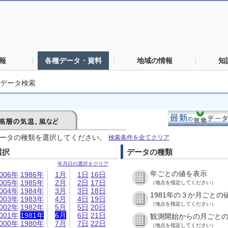
報
各種データ・資料
地域の情報
知
データ検索
ータの種類を選択してください。
検索条件を全てクリア
選択
データの種類
年月日の選択をクリア
年ごとの値を表示
006年
1986年
1月
1日
16日
005年
1985年
2月
2日
17日
（地点を指定してください）
004年
1984年
3月
3日
18日
1981年の３か月ごとの
003年
1983年
4月
4日
19日
（地点を指定してください）
002年
1982年
5月
5日
20日
001年
1981年
6月
6日
21日
観測開始からの月ごと
000年
1980年
7月
7日
22日
（地点を指定してください）