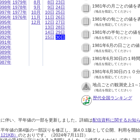
999年
1979年
8月
8日
23日
1981年の月ごとの値を
998年
1978年
9月
9日
24日
997年
1977年
10月
10日
25日
（地点を指定してください）
996年
1976年
11月
11日
26日
1981年の旬ごとの値を
995年
12月
12日
27日
（地点を指定してください）
994年
13日
28日
993年
14日
29日
1981年の半旬ごとの値
992年
15日
30日
（地点を指定してください）
991年
1981年6月の日ごとの
990年
（地点を指定してください）
989年
988年
1981年6月30日の１
987年
（地点を指定してください）
1981年6月30日の１
（地点を指定してください）
地点ごとの観測史上1～
（地点を指定してください）
歴代全国ランキング
設に伴い、平年値の一部を更新しました。詳細は
配信資料に関するお知らせ
0年平年値の第4版の一部誤りを修正し、第4.0.1版として公開、利用を
21KB）
のとおりです。（2024年7月11日）
0年平年値の第4版に誤りがあると判明しました。ご迷惑をおかけして申し訳