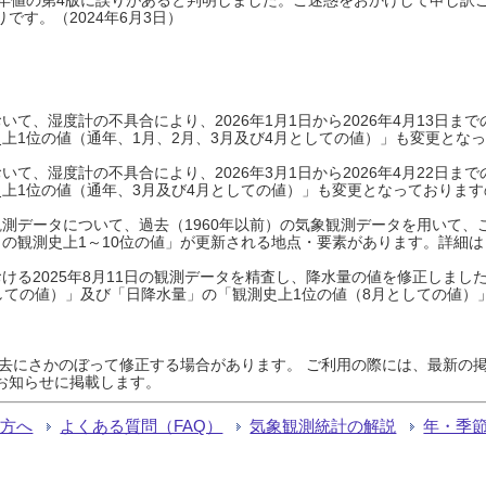
です。（2024年6月3日）
て、湿度計の不具合により、2026年1月1日から2026年4月13日
上1位の値（通年、1月、2月、3月及び4月としての値）」も変更とな
て、湿度計の不具合により、2026年3月1日から2026年4月22日
上1位の値（通年、3月及び4月としての値）」も変更となっておりますので
測データについて、過去（1960年以前）の気象観測データを用いて、
の観測史上1～10位の値」が更新される地点・要素があります。詳細は
ける2025年8月11日の観測データを精査し、降水量の値を修正しまし
しての値）」及び「日降水量」の「観測史上1位の値（8月としての値）
過去にさかのぼって修正する場合があります。 ご利用の際には、最新の掲
お知らせに掲載します。
る方へ
よくある質問（FAQ）
気象観測統計の解説
年・季