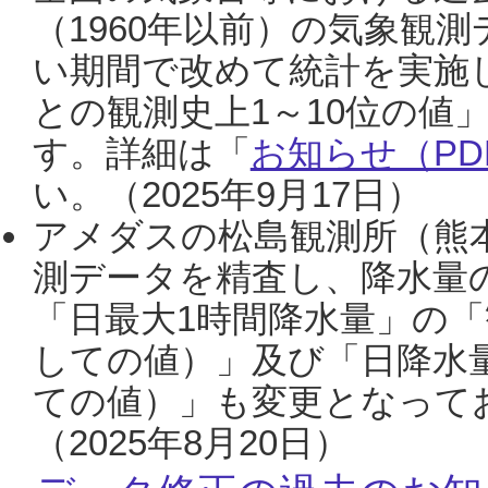
（1960年以前）の気象観
い期間で改めて統計を実施
との観測史上1～10位の値
す。詳細は「
お知らせ（PDF
い。（2025年9月17日）
アメダスの松島観測所（熊本
測データを精査し、降水量
「日最大1時間降水量」の「
しての値）」及び「日降水
ての値）」も変更となって
（2025年8月20日）