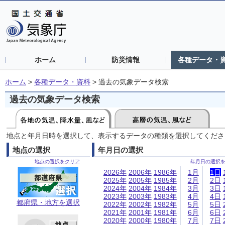
ホーム
防災情報
各種データ・
ホーム
>
各種データ・資料
>
過去の気象データ検索
過去の気象データ検索
地点と年月日時を選択して、表示するデータの種類を選択してくださ
地点の選択
年月日の選択
地点の選択をクリア
年月日の選択
2026年
2006年
1986年
1月
1日
2025年
2005年
1985年
2月
2日
2024年
2004年
1984年
3月
3日
2023年
2003年
1983年
4月
4日
都府県・地方を選択
2022年
2002年
1982年
5月
5日
2021年
2001年
1981年
6月
6日
2020年
2000年
1980年
7月
7日