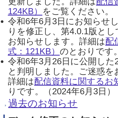
更新しました。詳細は
配信
124KB）
をご覧ください。（2
令和6年6月3日にお知らせし
りを修正し、第4.0.1版
お知らせします。詳細は
配
式：121KB）
のとおりです。
令和6年3月26日に公開した
と判明しました。ご迷惑を
詳細は
配信資料に関するお知
りです。（2024年6月3日）
過去のお知らせ