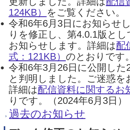
更新しました。詳細は
配信
124KB）
をご覧ください。（2
令和6年6月3日にお知らせし
りを修正し、第4.0.1版
お知らせします。詳細は
配
式：121KB）
のとおりです。
令和6年3月26日に公開した
と判明しました。ご迷惑を
詳細は
配信資料に関するお知
りです。（2024年6月3日）
過去のお知らせ