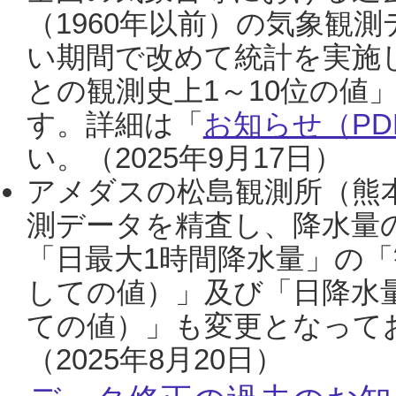
（1960年以前）の気象観
い期間で改めて統計を実施
との観測史上1～10位の値
す。詳細は「
お知らせ（PDF
い。（2025年9月17日）
アメダスの松島観測所（熊本
測データを精査し、降水量
「日最大1時間降水量」の「
しての値）」及び「日降水
ての値）」も変更となって
（2025年8月20日）