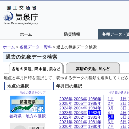
ホーム
防災情報
各種データ・
ホーム
>
各種データ・資料
>
過去の気象データ検索
過去の気象データ検索
地点と年月日時を選択して、表示するデータの種類を選択してくださ
地点の選択
年月日の選択
地点の選択をクリア
年月日の選択
2026年
2006年
1986年
1月
1日
2025年
2005年
1985年
2月
2日
2024年
2004年
1984年
3月
3日
2023年
2003年
1983年
4月
4日
都府県・地方を選択
2022年
2002年
1982年
5月
5日
2021年
2001年
1981年
6月
6日
2020年
2000年
1980年
7月
7日