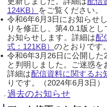
更新しました。詳細は
配信
124KB）
をご覧ください。（2
令和6年6月3日にお知らせし
りを修正し、第4.0.1版
お知らせします。詳細は
配
式：121KB）
のとおりです。
令和6年3月26日に公開した
と判明しました。ご迷惑を
詳細は
配信資料に関するお知
りです。（2024年6月3日）
過去のお知らせ