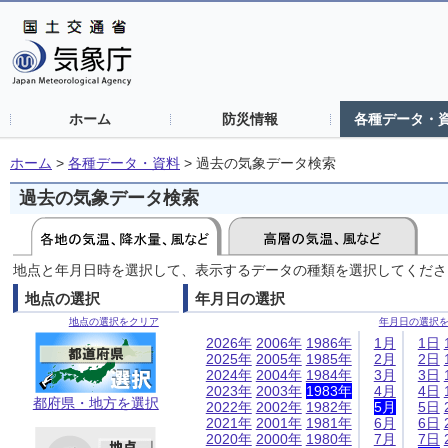
ホーム
防災情報
各種データ・
ホーム
>
各種データ・資料
>
過去の気象データ検索
過去の気象データ検索
地点と年月日時を選択して、表示するデータの種類を選択してくださ
地点の選択
年月日の選択
地点の選択をクリア
年月日の選択
2026年
2006年
1986年
1月
1日
2025年
2005年
1985年
2月
2日
2024年
2004年
1984年
3月
3日
2023年
2003年
1983年
4月
4日
都府県・地方を選択
2022年
2002年
1982年
5月
5日
2021年
2001年
1981年
6月
6日
2020年
2000年
1980年
7月
7日