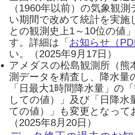
（1960年以前）の気象観
い期間で改めて統計を実施
との観測史上1～10位の値
す。詳細は「
お知らせ（PDF
い。（2025年9月17日）
アメダスの松島観測所（熊本
測データを精査し、降水量
「日最大1時間降水量」の「
しての値）」及び「日降水
ての値）」も変更となって
（2025年8月20日）