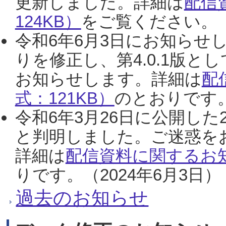
更新しました。詳細は
配信
124KB）
をご覧ください。（2
令和6年6月3日にお知らせし
りを修正し、第4.0.1版
お知らせします。詳細は
配
式：121KB）
のとおりです。
令和6年3月26日に公開した
と判明しました。ご迷惑を
詳細は
配信資料に関するお知
りです。（2024年6月3日）
過去のお知らせ