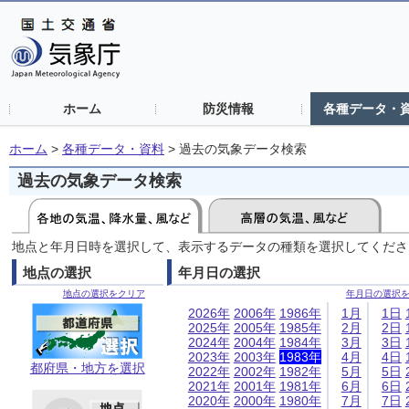
ホーム
防災情報
各種データ・
ホーム
>
各種データ・資料
>
過去の気象データ検索
過去の気象データ検索
地点と年月日時を選択して、表示するデータの種類を選択してくださ
地点の選択
年月日の選択
地点の選択をクリア
年月日の選択
2026年
2006年
1986年
1月
1日
2025年
2005年
1985年
2月
2日
2024年
2004年
1984年
3月
3日
2023年
2003年
1983年
4月
4日
都府県・地方を選択
2022年
2002年
1982年
5月
5日
2021年
2001年
1981年
6月
6日
2020年
2000年
1980年
7月
7日