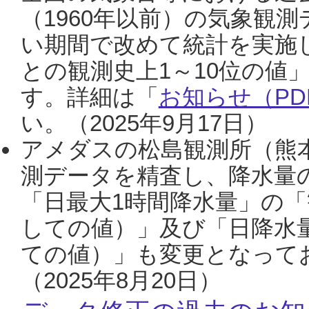
（1960年以前）の気象観
い期間で改めて統計を実施
との観測史上1～10位の値
す。詳細は「
お知らせ（PDF
い。（2025年9月17日）
アメダスの松島観測所（熊本
測データを精査し、降水量
「日最大1時間降水量」の「
しての値）」及び「日降水
ての値）」も変更となって
（2025年8月20日）