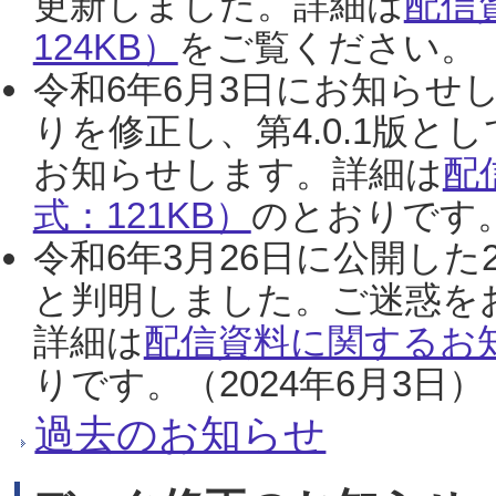
更新しました。詳細は
配信
124KB）
をご覧ください。（2
令和6年6月3日にお知らせし
りを修正し、第4.0.1版
お知らせします。詳細は
配
式：121KB）
のとおりです。
令和6年3月26日に公開した
と判明しました。ご迷惑を
詳細は
配信資料に関するお知
りです。（2024年6月3日）
過去のお知らせ