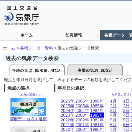
ホーム
防災情報
各種データ・
ホーム
>
各種データ・資料
>
過去の気象データ検索
過去の気象データ検索
地点と年月日時を選択して、表示するデータの種類を選択してくださ
地点の選択
年月日の選択
地点の選択をクリア
年月日の選択
2026年
2006年
1986年
1月
1日
2025年
2005年
1985年
2月
2日
2024年
2004年
1984年
3月
3日
2023年
2003年
1983年
4月
4日
都府県・地方を選択
2022年
2002年
1982年
5月
5日
2021年
2001年
1981年
6月
6日
2020年
2000年
1980年
7月
7日