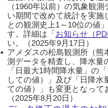
（1960年以前）の気象観
い期間で改めて統計を実施
との観測史上1～10位の値
す。詳細は「
お知らせ（PDF
い。（2025年9月17日）
アメダスの松島観測所（熊本
測データを精査し、降水量
「日最大1時間降水量」の「
しての値）」及び「日降水
ての値）」も変更となって
（2025年8月20日）