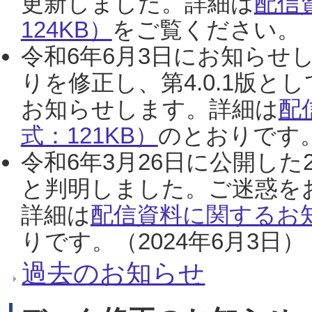
更新しました。詳細は
配信
124KB）
をご覧ください。（2
令和6年6月3日にお知らせし
りを修正し、第4.0.1版
お知らせします。詳細は
配
式：121KB）
のとおりです。
令和6年3月26日に公開した
と判明しました。ご迷惑を
詳細は
配信資料に関するお知
りです。（2024年6月3日）
過去のお知らせ