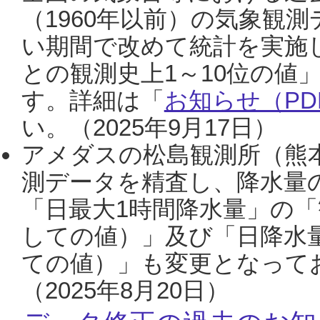
（1960年以前）の気象観
い期間で改めて統計を実施
との観測史上1～10位の値
す。詳細は「
お知らせ（PDF
い。（2025年9月17日）
アメダスの松島観測所（熊本
測データを精査し、降水量
「日最大1時間降水量」の「
しての値）」及び「日降水
ての値）」も変更となって
（2025年8月20日）