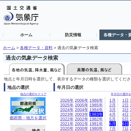
ホーム
防災情報
各種データ・
ホーム
>
各種データ・資料
>
過去の気象データ検索
過去の気象データ検索
地点と年月日時を選択して、表示するデータの種類を選択してくださ
地点の選択
年月日の選択
地点の選択をクリア
年月日の選択
2026年
2006年
1986年
1月
1日
2025年
2005年
1985年
2月
2日
2024年
2004年
1984年
3月
3日
2023年
2003年
1983年
4月
4日
都府県・地方を選択
2022年
2002年
1982年
5月
5日
2021年
2001年
1981年
6月
6日
2020年
2000年
1980年
7月
7日