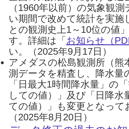
（1960年以前）の気象観
い期間で改めて統計を実施
との観測史上1～10位の値
す。詳細は「
お知らせ（PDF
い。（2025年9月17日）
アメダスの松島観測所（熊本
測データを精査し、降水量
「日最大1時間降水量」の「
しての値）」及び「日降水
ての値）」も変更となって
（2025年8月20日）