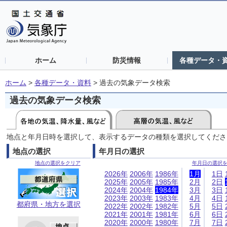
ホーム
防災情報
各種データ・
ホーム
>
各種データ・資料
>
過去の気象データ検索
過去の気象データ検索
地点と年月日時を選択して、表示するデータの種類を選択してくださ
地点の選択
年月日の選択
地点の選択をクリア
年月日の選択
2026年
2006年
1986年
1月
1日
2025年
2005年
1985年
2月
2日
2024年
2004年
1984年
3月
3日
2023年
2003年
1983年
4月
4日
都府県・地方を選択
2022年
2002年
1982年
5月
5日
2021年
2001年
1981年
6月
6日
2020年
2000年
1980年
7月
7日