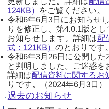
更新しました。詳細は
配信
124KB）
をご覧ください。（2
令和6年6月3日にお知らせし
りを修正し、第4.0.1版
お知らせします。詳細は
配
式：121KB）
のとおりです。
令和6年3月26日に公開した
と判明しました。ご迷惑を
詳細は
配信資料に関するお知
りです。（2024年6月3日）
過去のお知らせ