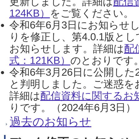
更新しました。詳細は
配信
124KB）
をご覧ください。（2
令和6年6月3日にお知らせし
りを修正し、第4.0.1版
お知らせします。詳細は
配
式：121KB）
のとおりです。
令和6年3月26日に公開した
と判明しました。ご迷惑を
詳細は
配信資料に関するお知
りです。（2024年6月3日）
過去のお知らせ