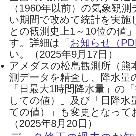
（1960年以前）の気象観
い期間で改めて統計を実施
との観測史上1～10位の値
す。詳細は「
お知らせ（PDF
い。（2025年9月17日）
アメダスの松島観測所（熊本
測データを精査し、降水量
「日最大1時間降水量」の「
しての値）」及び「日降水
ての値）」も変更となって
（2025年8月20日）