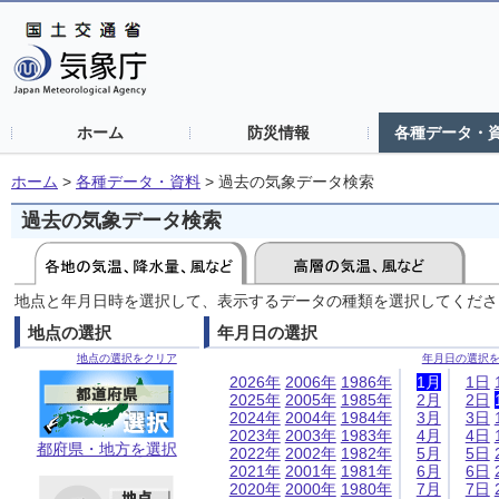
ホーム
防災情報
各種データ・
ホーム
>
各種データ・資料
>
過去の気象データ検索
過去の気象データ検索
地点と年月日時を選択して、表示するデータの種類を選択してくださ
地点の選択
年月日の選択
地点の選択をクリア
年月日の選択
2026年
2006年
1986年
1月
1日
2025年
2005年
1985年
2月
2日
2024年
2004年
1984年
3月
3日
2023年
2003年
1983年
4月
4日
都府県・地方を選択
2022年
2002年
1982年
5月
5日
2021年
2001年
1981年
6月
6日
2020年
2000年
1980年
7月
7日