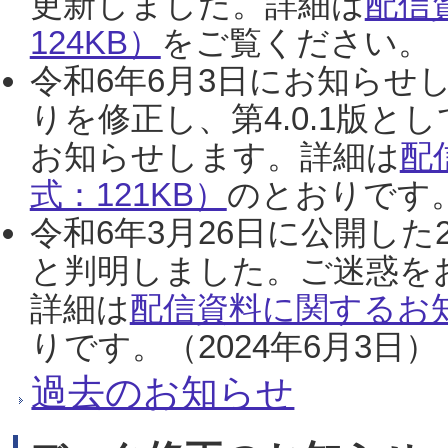
更新しました。詳細は
配信
124KB）
をご覧ください。（2
令和6年6月3日にお知らせし
りを修正し、第4.0.1版
お知らせします。詳細は
配
式：121KB）
のとおりです。
令和6年3月26日に公開した
と判明しました。ご迷惑を
詳細は
配信資料に関するお知
りです。（2024年6月3日）
過去のお知らせ