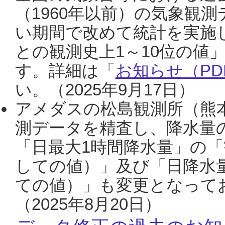
（1960年以前）の気象観
い期間で改めて統計を実施
との観測史上1～10位の値
す。詳細は「
お知らせ（PDF
い。（2025年9月17日）
アメダスの松島観測所（熊本
測データを精査し、降水量
「日最大1時間降水量」の「
しての値）」及び「日降水
ての値）」も変更となって
（2025年8月20日）