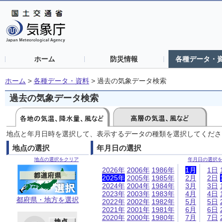
ホーム
防災情報
各種データ・
ホーム
>
各種データ・資料
>
過去の気象データ検索
過去の気象データ検索
地点と年月日時を選択して、表示するデータの種類を選択してくださ
地点の選択
年月日の選択
地点の選択をクリア
年月日の選択
2026年
2006年
1986年
1月
1日
2025年
2005年
1985年
2月
2日
2024年
2004年
1984年
3月
3日
2023年
2003年
1983年
4月
4日
都府県・地方を選択
2022年
2002年
1982年
5月
5日
2021年
2001年
1981年
6月
6日
2020年
2000年
1980年
7月
7日