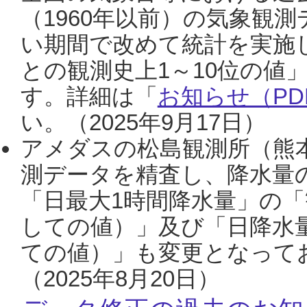
（1960年以前）の気象観
い期間で改めて統計を実施
との観測史上1～10位の値
す。詳細は「
お知らせ（PDF
い。（2025年9月17日）
アメダスの松島観測所（熊本
測データを精査し、降水量
「日最大1時間降水量」の「
しての値）」及び「日降水
ての値）」も変更となって
（2025年8月20日）