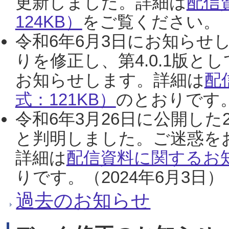
更新しました。詳細は
配信
124KB）
をご覧ください。（2
令和6年6月3日にお知らせし
りを修正し、第4.0.1版
お知らせします。詳細は
配
式：121KB）
のとおりです。
令和6年3月26日に公開した
と判明しました。ご迷惑を
詳細は
配信資料に関するお知
りです。（2024年6月3日）
過去のお知らせ