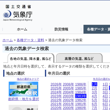
ホーム
防災情報
各種データ・
ホーム
>
各種データ・資料
>
過去の気象データ検索
過去の気象データ検索
地点と年月日時を選択して、表示するデータの種類を選択してくださ
地点の選択
年月日の選択
地点の選択をクリア
年月日の選択
2026年
2006年
1986年
1月
1日
2025年
2005年
1985年
2月
2日
2024年
2004年
1984年
3月
3日
2023年
2003年
1983年
4月
4日
都府県・地方を選択
2022年
2002年
1982年
5月
5日
2021年
2001年
1981年
6月
6日
2020年
2000年
1980年
7月
7日