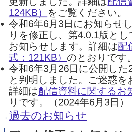
更新しました。詳細は
配信
124KB）
をご覧ください。（2
令和6年6月3日にお知らせし
りを修正し、第4.0.1版
お知らせします。詳細は
配
式：121KB）
のとおりです。
令和6年3月26日に公開した
と判明しました。ご迷惑を
詳細は
配信資料に関するお知
りです。（2024年6月3日）
過去のお知らせ