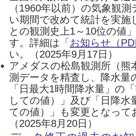
（1960年以前）の気象観
い期間で改めて統計を実施
との観測史上1～10位の値
す。詳細は「
お知らせ（PDF
い。（2025年9月17日）
アメダスの松島観測所（熊本
測データを精査し、降水量
「日最大1時間降水量」の「
しての値）」及び「日降水
ての値）」も変更となって
（2025年8月20日）