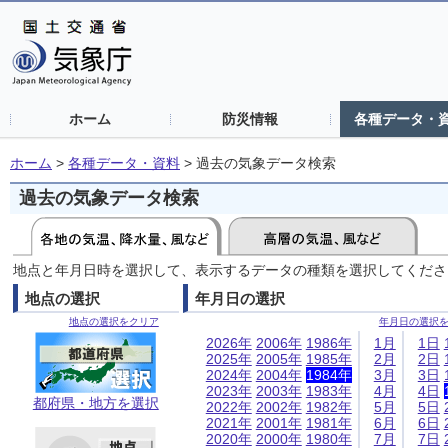
ホーム
防災情報
各種データ・
ホーム
>
各種データ・資料
>
過去の気象データ検索
過去の気象データ検索
地点と年月日時を選択して、表示するデータの種類を選択してくださ
地点の選択
年月日の選択
地点の選択をクリア
年月日の選択
2026年
2006年
1986年
1月
1日
2025年
2005年
1985年
2月
2日
2024年
2004年
1984年
3月
3日
2023年
2003年
1983年
4月
4日
都府県・地方を選択
2022年
2002年
1982年
5月
5日
2021年
2001年
1981年
6月
6日
2020年
2000年
1980年
7月
7日