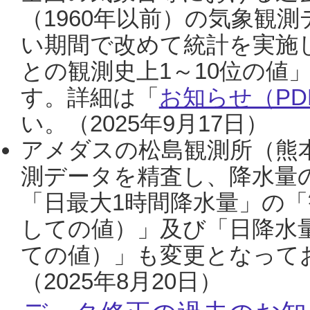
（1960年以前）の気象観
い期間で改めて統計を実施
との観測史上1～10位の値
す。詳細は「
お知らせ（PDF
い。（2025年9月17日）
アメダスの松島観測所（熊本
測データを精査し、降水量
「日最大1時間降水量」の「
しての値）」及び「日降水
ての値）」も変更となって
（2025年8月20日）