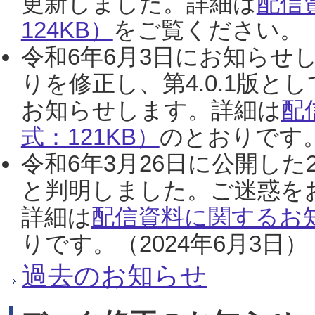
更新しました。詳細は
配信
124KB）
をご覧ください。（2
令和6年6月3日にお知らせし
りを修正し、第4.0.1版
お知らせします。詳細は
配
式：121KB）
のとおりです。
令和6年3月26日に公開した
と判明しました。ご迷惑を
詳細は
配信資料に関するお知
りです。（2024年6月3日）
過去のお知らせ