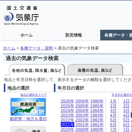
ホーム
防災情報
各種データ・
ホーム
>
各種データ・資料
>
過去の気象データ検索
過去の気象データ検索
地点と年月日時を選択して、表示するデータの種類を選択してくださ
地点の選択
年月日の選択
地点の選択をクリア
年月日の選択
2026年
2006年
1986年
1月
1日
2025年
2005年
1985年
2月
2日
2024年
2004年
1984年
3月
3日
2023年
2003年
1983年
4月
4日
都府県・地方を選択
2022年
2002年
1982年
5月
5日
2021年
2001年
1981年
6月
6日
2020年
2000年
1980年
7月
7日