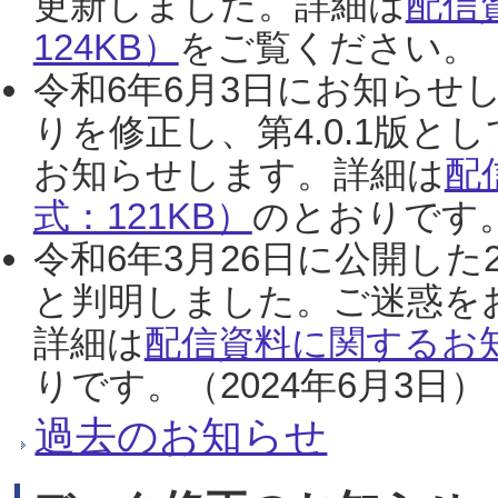
更新しました。詳細は
配信
124KB）
をご覧ください。（2
令和6年6月3日にお知らせし
りを修正し、第4.0.1版
お知らせします。詳細は
配
式：121KB）
のとおりです。
令和6年3月26日に公開した
と判明しました。ご迷惑を
詳細は
配信資料に関するお知
りです。（2024年6月3日）
過去のお知らせ