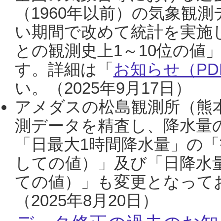
（1960年以前）の気象観
い期間で改めて統計を実施
との観測史上1～10位の値
す。詳細は「
お知らせ（PDF
い。（2025年9月17日）
アメダスの松島観測所（熊本
測データを精査し、降水量
「日最大1時間降水量」の「
しての値）」及び「日降水
ての値）」も変更となって
（2025年8月20日）