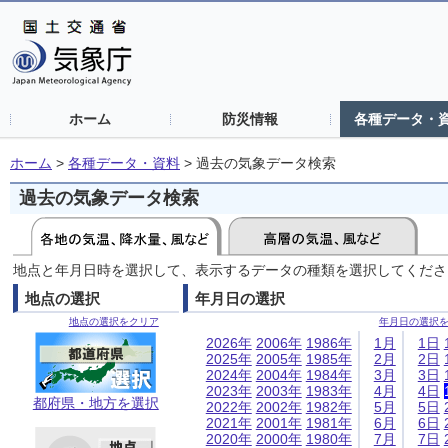
ホーム
防災情報
各種データ・
ホーム
>
各種データ・資料
>
過去の気象データ検索
過去の気象データ検索
地点と年月日時を選択して、表示するデータの種類を選択してくださ
地点の選択
年月日の選択
地点の選択をクリア
年月日の選択
2026年
2006年
1986年
1月
1日
2025年
2005年
1985年
2月
2日
2024年
2004年
1984年
3月
3日
2023年
2003年
1983年
4月
4日
都府県・地方を選択
2022年
2002年
1982年
5月
5日
2021年
2001年
1981年
6月
6日
2020年
2000年
1980年
7月
7日