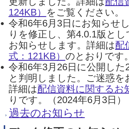
更新しました。詳細は
配信
124KB）
をご覧ください。（2
令和6年6月3日にお知らせし
りを修正し、第4.0.1版
お知らせします。詳細は
配
式：121KB）
のとおりです。
令和6年3月26日に公開した
と判明しました。ご迷惑を
詳細は
配信資料に関するお知
りです。（2024年6月3日）
過去のお知らせ