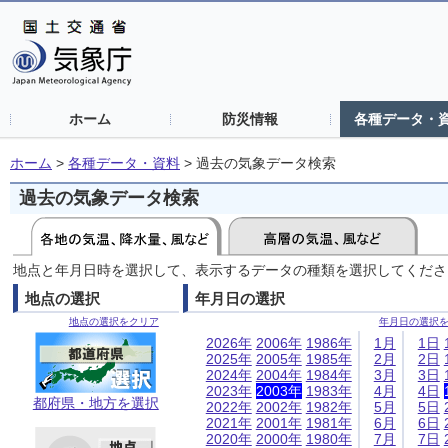
ホーム
防災情報
各種データ・
ホーム
>
各種データ・資料
>
過去の気象データ検索
過去の気象データ検索
地点と年月日時を選択して、表示するデータの種類を選択してくださ
地点の選択
年月日の選択
地点の選択をクリア
年月日の選択
2026年
2006年
1986年
1月
1日
2025年
2005年
1985年
2月
2日
2024年
2004年
1984年
3月
3日
2023年
2003年
1983年
4月
4日
都府県・地方を選択
2022年
2002年
1982年
5月
5日
2021年
2001年
1981年
6月
6日
2020年
2000年
1980年
7月
7日