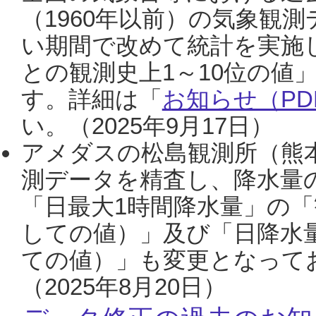
（1960年以前）の気象観
い期間で改めて統計を実施
との観測史上1～10位の値
す。詳細は「
お知らせ（PDF
い。（2025年9月17日）
アメダスの松島観測所（熊本
測データを精査し、降水量
「日最大1時間降水量」の「
しての値）」及び「日降水
ての値）」も変更となって
（2025年8月20日）