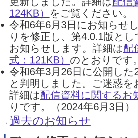
更新しました。詳細は
配信
124KB）
をご覧ください。（2
令和6年6月3日にお知らせし
りを修正し、第4.0.1版
お知らせします。詳細は
配
式：121KB）
のとおりです。
令和6年3月26日に公開した
と判明しました。ご迷惑を
詳細は
配信資料に関するお知
りです。（2024年6月3日）
過去のお知らせ