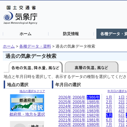
ホーム
防災情報
各種データ・
ホーム
>
各種データ・資料
>
過去の気象データ検索
過去の気象データ検索
地点と年月日時を選択して、表示するデータの種類を選択してくださ
地点の選択
年月日の選択
地点の選択をクリア
年月日の選択
2026年
2006年
1986年
1月
1日
2025年
2005年
1985年
2月
2日
2024年
2004年
1984年
3月
3日
2023年
2003年
1983年
4月
4日
都府県・地方を選択
2022年
2002年
1982年
5月
5日
2021年
2001年
1981年
6月
6日
2020年
2000年
1980年
7月
7日