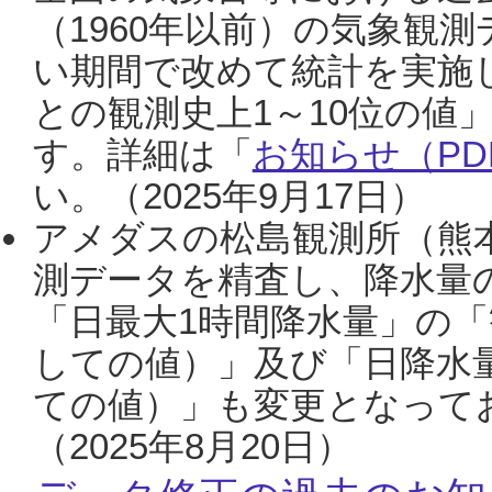
（1960年以前）の気象観
い期間で改めて統計を実施
との観測史上1～10位の値
す。詳細は「
お知らせ（PDF
い。（2025年9月17日）
アメダスの松島観測所（熊本
測データを精査し、降水量
「日最大1時間降水量」の「
しての値）」及び「日降水
ての値）」も変更となって
（2025年8月20日）