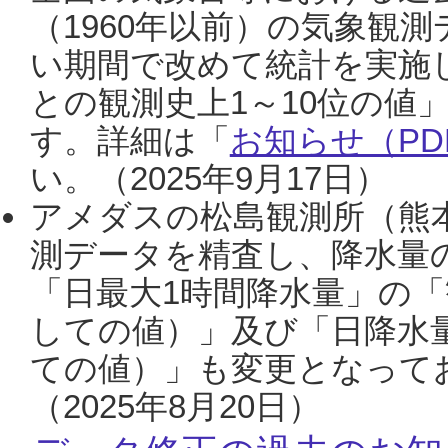
（1960年以前）の気象観
い期間で改めて統計を実施
との観測史上1～10位の値
す。詳細は「
お知らせ（PDF
い。（2025年9月17日）
アメダスの松島観測所（熊本
測データを精査し、降水量
「日最大1時間降水量」の「
しての値）」及び「日降水
ての値）」も変更となって
（2025年8月20日）