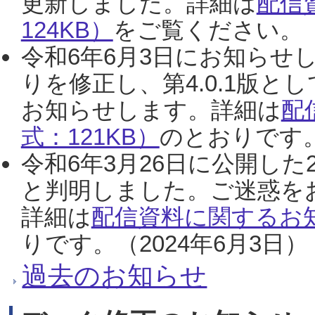
更新しました。詳細は
配信
124KB）
をご覧ください。（2
令和6年6月3日にお知らせし
りを修正し、第4.0.1版
お知らせします。詳細は
配
式：121KB）
のとおりです。
令和6年3月26日に公開した
と判明しました。ご迷惑を
詳細は
配信資料に関するお知
りです。（2024年6月3日）
過去のお知らせ