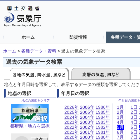
ホーム
防災情報
各種データ・
ホーム
>
各種データ・資料
>
過去の気象データ検索
過去の気象データ検索
地点と年月日時を選択して、表示するデータの種類を選択してくださ
地点の選択
年月日の選択
地点の選択をクリア
年月日の選択
2026年
2006年
1986年
1月
1日
2025年
2005年
1985年
2月
2日
2024年
2004年
1984年
3月
3日
2023年
2003年
1983年
4月
4日
都府県・地方を選択
2022年
2002年
1982年
5月
5日
2021年
2001年
1981年
6月
6日
2020年
2000年
1980年
7月
7日