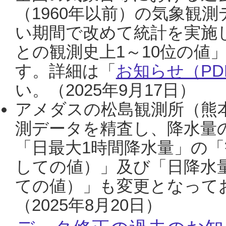
（1960年以前）の気象観
い期間で改めて統計を実施
との観測史上1～10位の値
す。詳細は「
お知らせ（PDF
い。（2025年9月17日）
アメダスの松島観測所（熊本
測データを精査し、降水量
「日最大1時間降水量」の「
しての値）」及び「日降水
ての値）」も変更となって
（2025年8月20日）