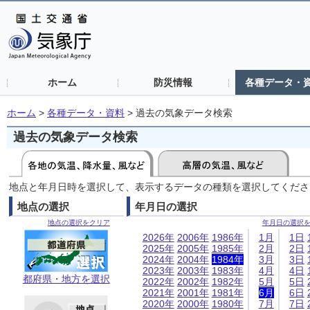
ホーム
防災情報
各種データ・
ホーム
>
各種データ・資料
>
過去の気象データ検索
過去の気象データ検索
地点と年月日時を選択して、表示するデータの種類を選択してくださ
地点の選択
年月日の選択
地点の選択をクリア
年月日の選択
2026年
2006年
1986年
1月
1日
2025年
2005年
1985年
2月
2日
2024年
2004年
1984年
3月
3日
2023年
2003年
1983年
4月
4日
都府県・地方を選択
2022年
2002年
1982年
5月
5日
2021年
2001年
1981年
6月
6日
2020年
2000年
1980年
7月
7日