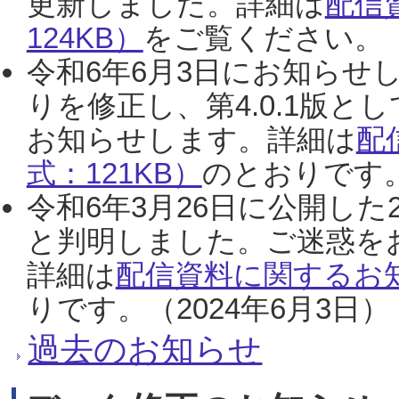
更新しました。詳細は
配信
124KB）
をご覧ください。（2
令和6年6月3日にお知らせし
りを修正し、第4.0.1版
お知らせします。詳細は
配
式：121KB）
のとおりです。
令和6年3月26日に公開した
と判明しました。ご迷惑を
詳細は
配信資料に関するお知
りです。（2024年6月3日）
過去のお知らせ